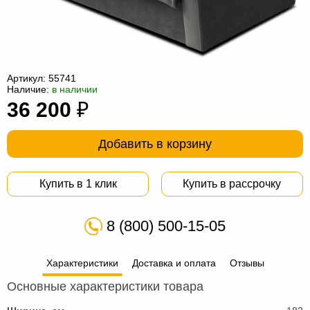
Офисная
мебель
Столы
под
Мебель
компьютер
для
Мебель
Артикул:
55741
Наличие:
в наличии
ванной
трансформер
Матрасы
36 200
₽
Кресла-
Добавить в корзину
мешки
Мебель
из
Садовая
Купить в 1 клик
Купить в рассрочку
ротанга
мебель
Косметологическое
8 (800) 500-15-05
оборудование
Характеристики
Доставка и оплата
Отзывы
Основные характеристики товара