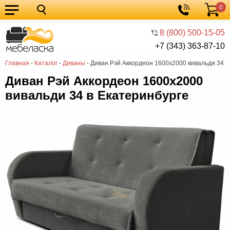
0
Кухонные
Корзина
гарнитуры
Мебель
8 (800) 500-15-05
+7 (343) 363-87-10
для
Мебель
Главная
-
Каталог
-
Диваны
-
Диван Рэй Аккордеон 1600х2000 вивальди 34
кухни
для
Кровати
Диван Рэй Аккордеон 1600х2000
спальни
Шкафы
вивальди 34 в Екатеринбурге
Диваны
Мягкая
мебель
Детская
мебель
Мебель
в
Мебель
гостиную
для
Столы
прихожей
Комоды