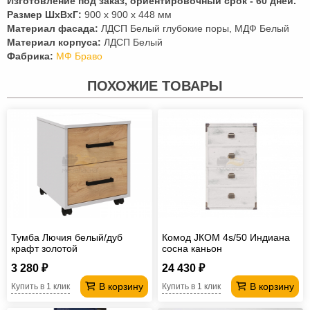
Изготовление под заказ, ориентировочный срок - 60 дней.
Размер ШхВхГ:
900 х 900 х 448 мм
Материал фасада:
ЛДСП Белый глубокие поры, МДФ Белый
Материал корпуса:
ЛДСП Белый
Фабрика:
МФ Браво
ПОХОЖИЕ ТОВАРЫ
Тумба Лючия белый/дуб
Комод JКОМ 4s/50 Индиана
крафт золотой
сосна каньон
3 280 ₽
24 430 ₽
В корзину
В корзину
Купить в 1 клик
Купить в 1 клик