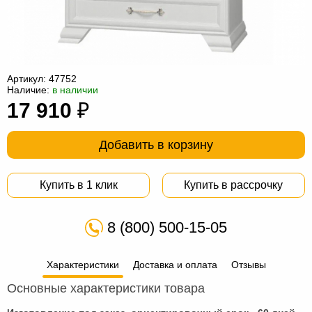
Офисная
мебель
Столы
под
Мебель
компьютер
для
Мебель
Артикул:
47752
Наличие:
в наличии
ванной
трансформер
Матрасы
17 910
₽
Кресла-
Добавить в корзину
мешки
Мебель
из
Садовая
Купить в 1 клик
Купить в рассрочку
ротанга
мебель
Косметологическое
8 (800) 500-15-05
оборудование
Характеристики
Доставка и оплата
Отзывы
Основные характеристики товара