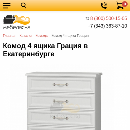
0
Кухонные
Корзина
гарнитуры
Мебель
8 (800) 500-15-05
+7 (343) 363-87-10
для
Мебель
Главная
-
Каталог
-
Комоды
-
Комод 4 ящика Грация
кухни
для
Кровати
Комод 4 ящика Грация в
спальни
Шкафы
Екатеринбурге
Диваны
Мягкая
мебель
Детская
мебель
Мебель
в
Мебель
гостиную
для
Столы
прихожей
Комоды