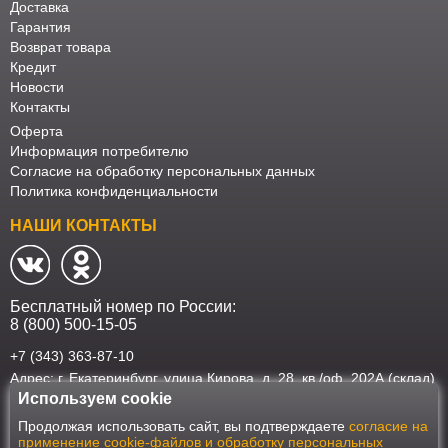
Доставка
Гарантия
Возврат товара
Кредит
Новости
Контакты
Оферта
Информация потребителю
Согласие на обработку персональных данных
Политика конфиденциальности
НАШИ КОНТАКТЫ
Бесплатный номер по России:
8 (800) 500-15-05
+7 (343) 363-87-10
Адрес: г. Екатеринбург, улица Кирова, д. 28, кв./оф. 202А (склад)
Используем cookie
Наш интернет-магазин работает в соответствии с требованиями
Продолжая использовать сайт, вы подтверждаете
согласие на
Федерального закона от 27 июля 2006 года №152-ФЗ "О персональных
применение cookie-файлов и обработку персональных
данных". Оформить заказ на сайте Мебеласка возможно только при