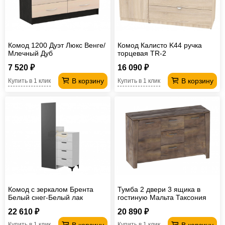
Комод 1200 Дуэт Люкс Венге/
Комод Калисто K44 ручка
Млечный Дуб
торцевая TR-2
7 520 ₽
16 090 ₽
В корзину
В корзину
Купить в 1 клик
Купить в 1 клик
Комод с зеркалом Брента
Тумба 2 двери 3 ящика в
Белый снег-Белый лак
гостиную Мальта Таксония
22 610 ₽
20 890 ₽
В корзину
В корзину
Купить в 1 клик
Купить в 1 клик