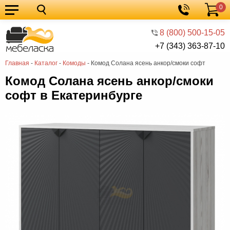
0
Кухонные
Корзина
гарнитуры
Мебель
8 (800) 500-15-05
+7 (343) 363-87-10
для
Мебель
Главная
-
Каталог
-
Комоды
-
Комод Солана ясень анкор/смоки софт
кухни
для
Кровати
Комод Солана ясень анкор/смоки
спальни
Шкафы
софт в Екатеринбурге
Диваны
Мягкая
мебель
Детская
мебель
Мебель
в
Мебель
гостиную
для
Столы
прихожей
Комоды