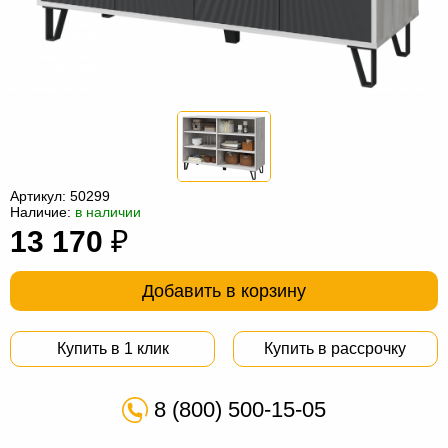
Офисная
мебель
Столы
под
Мебель
компьютер
для
Мебель
ванной
трансформер
Матрасы
Кресла-
Артикул:
50299
Наличие:
в наличии
мешки
Мебель
13 170
₽
из
Садовая
Добавить в корзину
ротанга
мебель
Косметологическое
оборудование
Купить в 1 клик
Купить в рассрочку
8 (800) 500-15-05