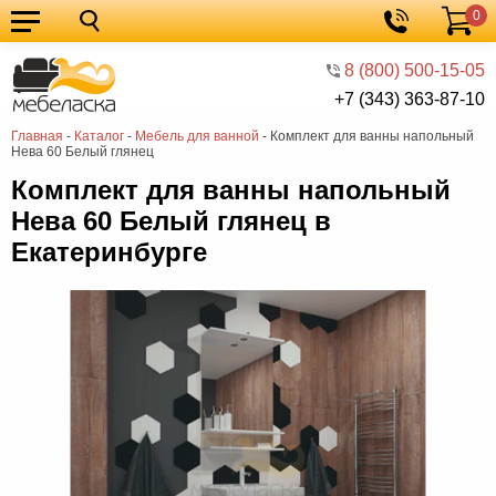
0
Кухонные
Корзина
гарнитуры
Мебель
8 (800) 500-15-05
+7 (343) 363-87-10
для
Мебель
Главная
-
Каталог
-
Мебель для ванной
-
Комплект для ванны напольный
кухни
для
Кровати
Нева 60 Белый глянец
спальни
Шкафы
Комплект для ванны напольный
Нева 60 Белый глянец в
Диваны
Екатеринбурге
Мягкая
мебель
Детская
мебель
Мебель
в
Мебель
гостиную
для
Столы
прихожей
Комоды