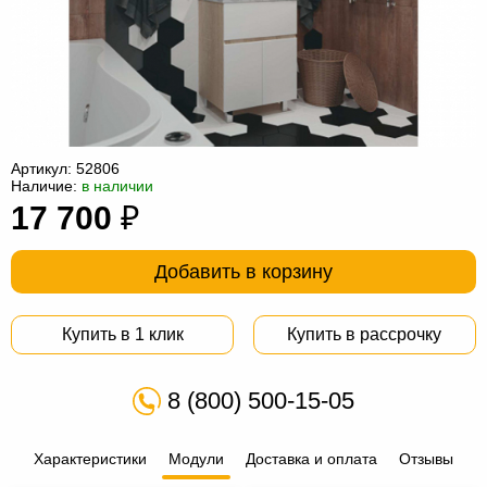
Офисная
мебель
Столы
под
Мебель
компьютер
для
Мебель
ванной
трансформер
Матрасы
Артикул:
52806
Наличие:
в наличии
Кресла-
17 700
₽
мешки
Мебель
Добавить в корзину
из
Садовая
ротанга
мебель
Косметологическое
Купить в 1 клик
Купить в рассрочку
оборудование
8 (800) 500-15-05
Характеристики
Модули
Доставка и оплата
Отзывы