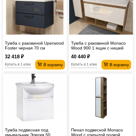
Тумба с раковиной Uperwood
Тумба с раковиной Monaco
Foster черная 70 см
Wood 900 1 ящик с нишей
32 418 ₽
40 440 ₽
В корзину
В корзину
Купить в 1 клик
Купить в 1 клик
Тумба подвесная под
Пенал подвесной Monaco
умывальник Элегия 50
Wood с открытой полкой