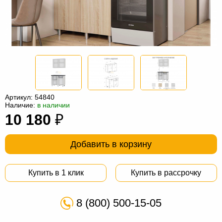
Офисная
мебель
Столы
под
Мебель
компьютер
для
Мебель
ванной
трансформер
Матрасы
Кресла-
Артикул:
54840
Наличие:
в наличии
мешки
Мебель
10 180
₽
из
Садовая
Добавить в корзину
ротанга
мебель
Косметологическое
оборудование
Купить в 1 клик
Купить в рассрочку
8 (800) 500-15-05