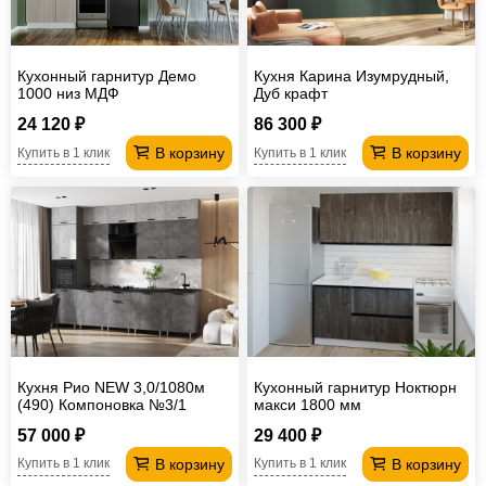
Кухонный гарнитур Демо
Кухня Карина Изумрудный,
1000 низ МДФ
Дуб крафт
24 120 ₽
86 300 ₽
В корзину
В корзину
Купить в 1 клик
Купить в 1 клик
Кухня Рио NEW 3,0/1080м
Кухонный гарнитур Ноктюрн
(490) Компоновка №3/1
макси 1800 мм
Бетон светлый/Бетон
57 000 ₽
29 400 ₽
темный, Графит
В корзину
В корзину
Купить в 1 клик
Купить в 1 клик