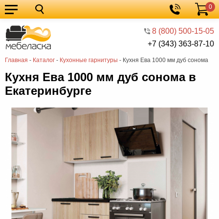
0
Кухонные
Корзина
гарнитуры
Мебель
8 (800) 500-15-05
+7 (343) 363-87-10
для
Мебель
Главная
-
Каталог
-
Кухонные гарнитуры
-
Кухня Ева 1000 мм дуб сонома
кухни
для
Кровати
Кухня Ева 1000 мм дуб сонома в
спальни
Шкафы
Екатеринбурге
Диваны
Мягкая
мебель
Детская
мебель
Мебель
в
Мебель
гостиную
для
Столы
прихожей
Комоды