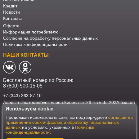
Кредит
Новости
Контакты
Оферта
Информация потребителю
Согласие на обработку персональных данных
Политика конфиденциальности
НАШИ КОНТАКТЫ
Бесплатный номер по России:
8 (800) 500-15-05
+7 (343) 363-87-10
Адрес: г. Екатеринбург, улица Кирова, д. 28, кв./оф. 202А (склад)
Используем cookie
Наш интернет-магазин работает в соответствии с требованиями
Продолжая использовать сайт, вы подтверждаете
согласие на
Федерального закона от 27 июля 2006 года №152-ФЗ "О персональных
применение cookie-файлов и обработку персональных
данных". Оформить заказ на сайте Мебеласка возможно только при
данных
на условиях, указанных в
Политике
наличии согласия на обработку Ваших персональных данных. Для
конфиденциальности
.
улучшения работы сайта и его взаимодействия с пользователями мы
используем файлы cookie. Продолжая пользоваться сайтом, вы