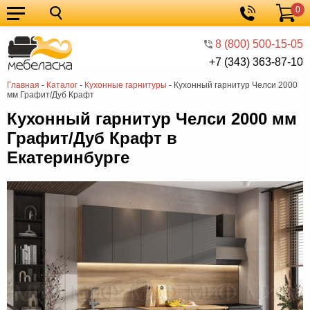
0
Кухонные
Корзина
гарнитуры
Мебель
8 (800) 500-15-05
+7 (343) 363-87-10
для
Мебель
Главная
-
Каталог
-
Кухонные гарнитуры
-
Кухонный гарнитур Челси 2000
кухни
для
Кровати
мм Графит/Дуб Крафт
спальни
Шкафы
Кухонный гарнитур Челси 2000 мм
Графит/Дуб Крафт в
Диваны
Екатеринбурге
Мягкая
мебель
Детская
мебель
Мебель
в
Мебель
гостиную
для
Столы
прихожей
Комоды