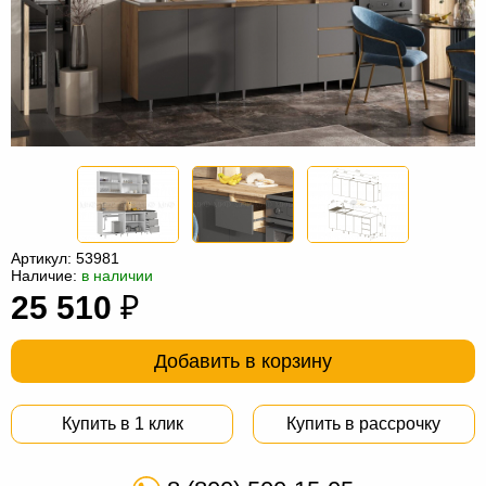
Офисная
мебель
Столы
под
Мебель
компьютер
для
Мебель
ванной
трансформер
Матрасы
Кресла-
мешки
Мебель
Артикул:
53981
Наличие:
в наличии
из
Садовая
25 510
₽
ротанга
мебель
Косметологическое
оборудование
Добавить в корзину
Купить в 1 клик
Купить в рассрочку