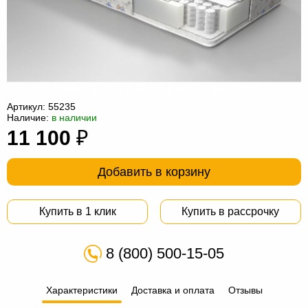
Офисная
мебель
Столы
под
Мебель
компьютер
для
Мебель
ванной
трансформер
Матрасы
Артикул:
55235
Наличие:
в наличии
Кресла-
11 100
₽
мешки
Мебель
Добавить в корзину
из
Садовая
ротанга
мебель
Косметологическое
Купить в 1 клик
Купить в рассрочку
оборудование
8 (800) 500-15-05
Характеристики
Доставка и оплата
Отзывы