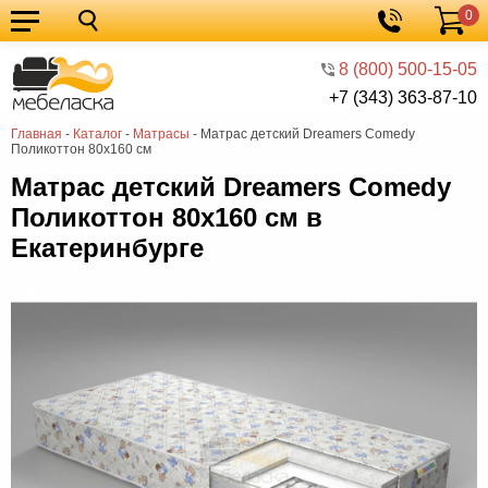
0
Кухонные
Корзина
гарнитуры
Мебель
8 (800) 500-15-05
+7 (343) 363-87-10
для
Мебель
Главная
-
Каталог
-
Матрасы
-
Матрас детский Dreamers Comedy
кухни
для
Кровати
Поликоттон 80х160 см
спальни
Шкафы
Матрас детский Dreamers Comedy
Поликоттон 80х160 см в
Диваны
Екатеринбурге
Мягкая
мебель
Детская
мебель
Мебель
в
Мебель
гостиную
для
Столы
прихожей
Комоды