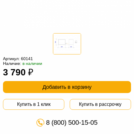
Офисная
мебель
Столы
под
Мебель
компьютер
для
Мебель
ванной
трансформер
Матрасы
Кресла-
Артикул:
60141
Наличие:
в наличии
мешки
Мебель
3 790
₽
из
Садовая
Добавить в корзину
ротанга
мебель
Косметологическое
оборудование
Купить в 1 клик
Купить в рассрочку
8 (800) 500-15-05