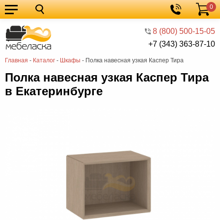
0
Кухонные
Корзина
гарнитуры
Мебель
8 (800) 500-15-05
+7 (343) 363-87-10
для
Мебель
Главная
-
Каталог
-
Шкафы
-
Полка навесная узкая Каспер Тира
кухни
для
Кровати
Полка навесная узкая Каспер Тира
спальни
Шкафы
в Екатеринбурге
Диваны
Мягкая
мебель
Детская
мебель
Мебель
в
Мебель
гостиную
для
Столы
прихожей
Комоды