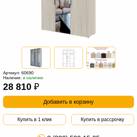
Офисная
мебель
Столы
под
Мебель
компьютер
для
Мебель
ванной
трансформер
Матрасы
Кресла-
мешки
Мебель
Артикул:
60690
Наличие:
в наличии
из
Садовая
28 810
₽
ротанга
мебель
Косметологическое
оборудование
Добавить в корзину
Купить в 1 клик
Купить в рассрочку