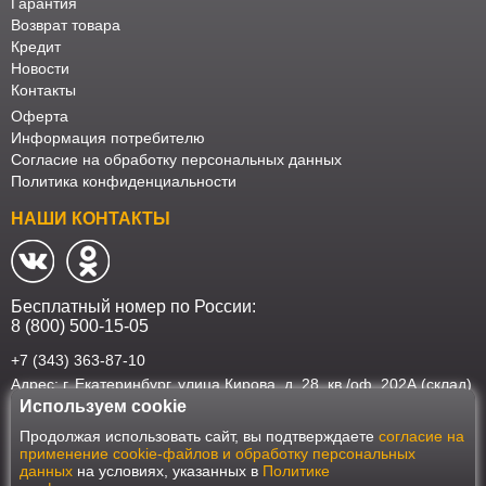
Гарантия
Возврат товара
Кредит
Новости
Контакты
Оферта
Информация потребителю
Согласие на обработку персональных данных
Политика конфиденциальности
НАШИ КОНТАКТЫ
Бесплатный номер по России:
8 (800) 500-15-05
+7 (343) 363-87-10
Адрес: г. Екатеринбург, улица Кирова, д. 28, кв./оф. 202А (склад)
Используем cookie
Наш интернет-магазин работает в соответствии с требованиями
Продолжая использовать сайт, вы подтверждаете
согласие на
Федерального закона от 27 июля 2006 года №152-ФЗ "О персональных
применение cookie-файлов и обработку персональных
данных". Оформить заказ на сайте Мебеласка возможно только при
данных
на условиях, указанных в
Политике
наличии согласия на обработку Ваших персональных данных. Для