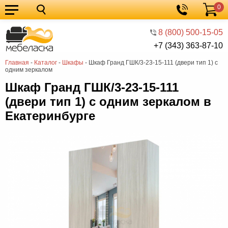
0
Кухонные
Корзина
гарнитуры
Мебель
8 (800) 500-15-05
+7 (343) 363-87-10
для
Мебель
Главная
-
Каталог
-
Шкафы
-
Шкаф Гранд ГШК/3-23-15-111 (двери тип 1) с
кухни
для
Кровати
одним зеркалом
спальни
Шкафы
Шкаф Гранд ГШК/3-23-15-111
(двери тип 1) с одним зеркалом в
Диваны
Екатеринбурге
Мягкая
мебель
Детская
мебель
Мебель
в
Мебель
гостиную
для
Столы
прихожей
Комоды