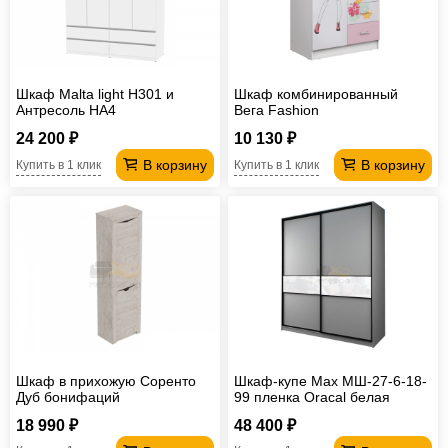
Шкаф Malta light H301 и
Шкаф комбинированный
Антресоль HA4
Вега Fashion
24 200 ₽
10 130 ₽
В корзину
В корзину
Купить в 1 клик
Купить в 1 клик
Шкаф в прихожую Соренто
Шкаф-купе Max МШ-27-6-18-
Дуб бонифаций
99 пленка Oracal белая
18 990 ₽
48 400 ₽