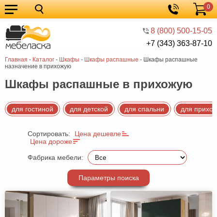
0
Кухонные
Корзина
гарнитуры
Мебель
8 (800) 500-15-05
+7 (343) 363-87-10
для
Мебель
Главная
-
Каталог
-
Шкафы
-
Шкафы распашные
-
Шкафы распашные
кухни
для
Кровати
назначение в прихожую
спальни
Шкафы
Шкафы распашные в прихожую
Диваны
для гостиной
для детской
для спальни
для прихо
Мягкая
мебель
Детская
Сортировать:
Цена дешевле
Цена дороже
мебель
Мебель
Фабрика мебели:
в
Мебель
Параметры поиска
гостиную
для
Столы
прихожей
Комоды