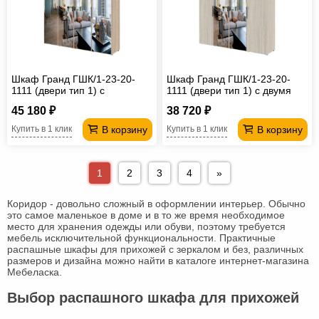
Шкаф Гранд ГШК/1-23-20-
Шкаф Гранд ГШК/1-23-20-
1111 (двери тип 1) с
1111 (двери тип 1) с двумя
четырьмя зеркалами
зеркалами
45 180 ₽
38 720 ₽
В корзину
В корзину
Купить в 1 клик
Купить в 1 клик
1
2
3
4
»
Коридор - довольно сложный в оформлении интерьер. Обычно
это самое маленькое в доме и в то же время необходимое
место для хранения одежды или обуви, поэтому требуется
мебель исключительной функциональности. Практичные
распашные шкафы для прихожей с зеркалом и без, различных
размеров и дизайна можно найти в каталоге интернет-магазина
Мебеласка.
Выбор распашного шкафа для прихожей