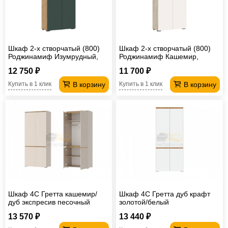
Шкаф 2-х створчатый (800)
Шкаф 2-х створчатый (800)
Роджинамиф Изумрудный,
Роджинамиф Кашемир,
Дуб крафт
Крафт серый
12 750 ₽
11 700 ₽
В корзину
В корзину
Купить в 1 клик
Купить в 1 клик
Шкаф 4С Гретта кашемир/
Шкаф 4С Гретта дуб крафт
дуб экспресив песочный
золотой/белый
13 570 ₽
13 440 ₽