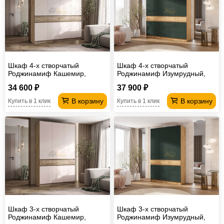
Офисная
мебель
Столы
под
Мебель
компьютер
для
Мебель
Шкаф 4-х створчатый
Шкаф 4-х створчатый
ванной
трансформер
Матрасы
Роджинамиф Кашемир,
Роджинамиф Изумрудный,
Крафт серый
Дуб крафт
34 600 ₽
37 900 ₽
Кресла-
В корзину
В корзину
Купить в 1 клик
Купить в 1 клик
мешки
Мебель
из
Садовая
ротанга
мебель
Косметологическое
оборудование
Шкаф 3-х створчатый
Шкаф 3-х створчатый
Роджинамиф Кашемир,
Роджинамиф Изумрудный,