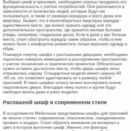
Выбирая шкаф в прихожую, необходимо хорошо продумать его
функциональность с учетом потребностей. Они различаются в
зависимости от количества людей, которые будут им
пользоваться, а также от размера коридора и всего дома или
квартиры. Бывает, что в малогабаритных квартирах коридор -
единственное место, где можно хранить одежду или это
дополнительное пространство, где хранится мелкая бытовая
утварь, например, гладильная доска. Если в доме у вас больше
места, стоит обустроить коридор таким образом, чтобы в нем
можно было с комфортом разместить только верхнюю одежду и
обувь.
Планируя покупку шкафа с распашными дверцами, необходимо
тщательно измерить имеющееся в распоряжении пространство
с учетом технических и практических моментов. Обязательно
нужно оставить достаточно места, чтобы дверь шкафа легко
открывалась наружу. Стандартные модели имеют ширину 40
-60 см, что позволяет адаптировать их к размеру любой
прихожей. В таких шкафах штангу можно монтировать иначе,
параллельно двери, благодаря чему пальто и куртки будут
свободно висеть даже в узких моделях.
Распашной шкаф в современном стиле
В ассортименте Мебеласка представлены шкафы для прихожей
во многих стилях: современном, классическом, скандинавском,
прованс и модерн. Стоит обратить внимание на материал и
цвет, в котором выполнен шкаф. Именно эти факторы