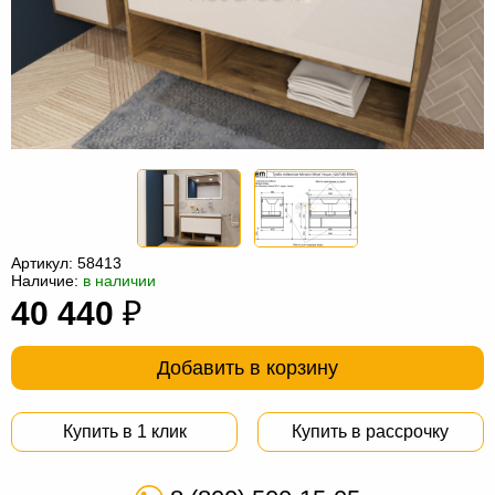
Офисная
мебель
Столы
под
Мебель
компьютер
для
Мебель
ванной
трансформер
Матрасы
Кресла-
мешки
Мебель
Артикул:
58413
Наличие:
в наличии
из
Садовая
40 440
₽
ротанга
мебель
Косметологическое
оборудование
Добавить в корзину
Купить в 1 клик
Купить в рассрочку