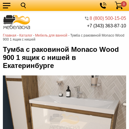
0
Кухонные
Корзина
гарнитуры
Мебель
8 (800) 500-15-05
+7 (343) 363-87-10
для
Мебель
Главная
-
Каталог
-
Мебель для ванной
-
Тумба с раковиной Monaco Wood
кухни
для
Кровати
900 1 ящик с нишей
спальни
Шкафы
Тумба с раковиной Monaco Wood
900 1 ящик с нишей в
Диваны
Екатеринбурге
Мягкая
мебель
Детская
мебель
Мебель
в
Мебель
гостиную
для
Столы
прихожей
Комоды