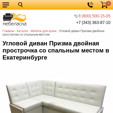
0
Кухонные
Корзина
гарнитуры
Мебель
8 (800) 500-15-05
+7 (343) 363-87-10
для
Мебель
Главная
-
Каталог
-
Мебель для кухни
-
Угловой диван Призма двойная
кухни
для
Кровати
прострочка со спальным местом
спальни
Шкафы
Угловой диван Призма двойная
прострочка со спальным местом в
Диваны
Екатеринбурге
Мягкая
мебель
Детская
мебель
Мебель
в
Мебель
гостиную
для
Столы
прихожей
Комоды