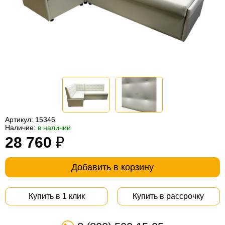
Офисная
мебель
Столы
под
Мебель
компьютер
для
Мебель
ванной
трансформер
Матрасы
Кресла-
мешки
Мебель
Артикул:
15346
Наличие:
в наличии
из
Садовая
28 760
₽
ротанга
мебель
Косметологическое
оборудование
Добавить в корзину
Купить в 1 клик
Купить в рассрочку