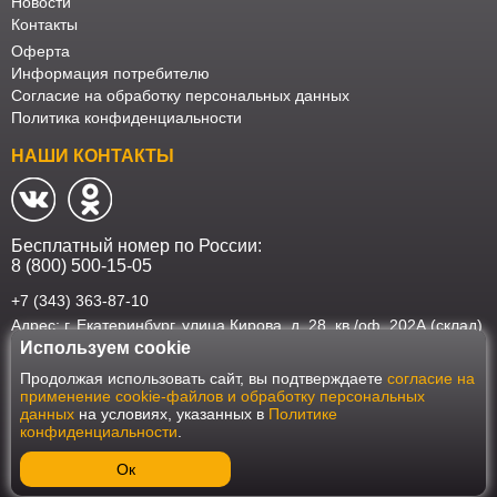
Новости
Контакты
Оферта
Информация потребителю
Согласие на обработку персональных данных
Политика конфиденциальности
НАШИ КОНТАКТЫ
Бесплатный номер по России:
8 (800) 500-15-05
+7 (343) 363-87-10
Адрес: г. Екатеринбург, улица Кирова, д. 28, кв./оф. 202А (склад)
Используем cookie
Наш интернет-магазин работает в соответствии с требованиями
Продолжая использовать сайт, вы подтверждаете
согласие на
Федерального закона от 27 июля 2006 года №152-ФЗ "О персональных
применение cookie-файлов и обработку персональных
данных". Оформить заказ на сайте Мебеласка возможно только при
данных
на условиях, указанных в
Политике
наличии согласия на обработку Ваших персональных данных. Для
конфиденциальности
.
улучшения работы сайта и его взаимодействия с пользователями мы
используем файлы cookie. Продолжая пользоваться сайтом, вы
соглашаетесь с использованием cookie.
Ок