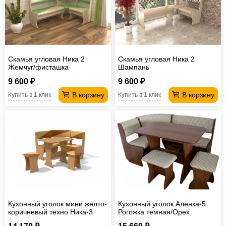
Офисная
мебель
Столы
под
Мебель
компьютер
для
Мебель
Скамья угловая Ника 2
Скамья угловая Ника 2
Жемчуг/фисташка
Шампань
ванной
трансформер
Матрасы
9 600 ₽
9 600 ₽
Кресла-
В корзину
В корзину
Купить в 1 клик
Купить в 1 клик
мешки
Мебель
из
Садовая
ротанга
мебель
Косметологическое
оборудование
Кухонный уголок мини желто-
Кухонный уголок Алёнка-5
коричневый техно Ника-3
Рогожка темная/Орех