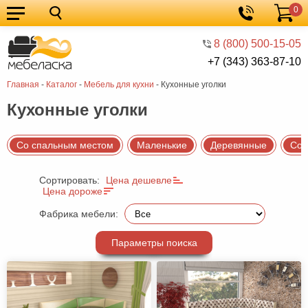
0
Кухонные
Корзина
гарнитуры
Мебель
8 (800) 500-15-05
+7 (343) 363-87-10
для
Мебель
Главная
-
Каталог
-
Мебель для кухни
-
Кухонные уголки
кухни
для
Кровати
Кухонные уголки
спальни
Шкафы
Диваны
Со спальным местом
Маленькие
Деревянные
Со 
Мягкая
Сортировать:
Цена дешевле
мебель
Детская
Цена дороже
мебель
Мебель
Фабрика мебели:
в
Мебель
Параметры поиска
гостиную
для
Столы
прихожей
Комоды