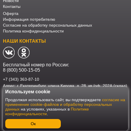
Новости
Контакты
Оферта
Информация потребителю
Согласие на обработку персональных данных
Политика конфиденциальности
НАШИ КОНТАКТЫ
Бесплатный номер по России:
8 (800) 500-15-05
+7 (343) 363-87-10
Адрес: г. Екатеринбург, улица Кирова, д. 28, кв./оф. 202А (склад)
Используем cookie
Наш интернет-магазин работает в соответствии с требованиями
Продолжая использовать сайт, вы подтверждаете
согласие на
Федерального закона от 27 июля 2006 года №152-ФЗ "О персональных
применение cookie-файлов и обработку персональных
данных". Оформить заказ на сайте Мебеласка возможно только при
данных
на условиях, указанных в
Политике
наличии согласия на обработку Ваших персональных данных. Для
конфиденциальности
.
улучшения работы сайта и его взаимодействия с пользователями мы
используем файлы cookie. Продолжая пользоваться сайтом, вы
соглашаетесь с использованием cookie.
Ок