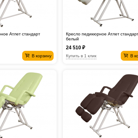
ное Атлет стандарт
Кресло педикюрное Атлет стандар
белый
24 510 ₽
Купить в 1 клик
В корзину
В к