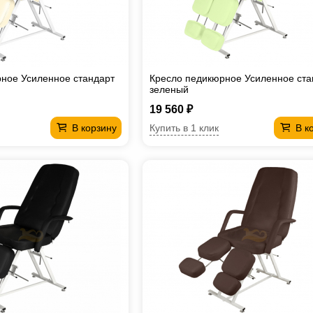
ное Усиленное стандарт
Кресло педикюрное Усиленное ста
зеленый
19 560 ₽
Купить в 1 клик
В корзину
В к