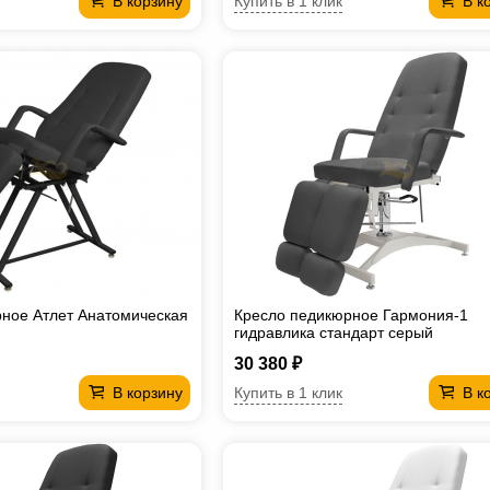
Купить в 1 клик
В корзину
В к
ное Атлет Анатомическая
Кресло педикюрное Гармония-1
гидравлика стандарт серый
30 380 ₽
Купить в 1 клик
В корзину
В к