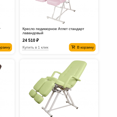
т
Кресло педикюрное Атлет стандарт
лавандовый
24 510 ₽
Купить в 1 клик
орзину
В корзину