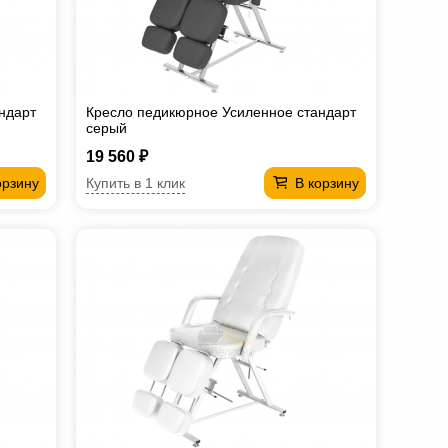
ндарт
Кресло педикюрное Усиленное стандарт
серый
19 560 ₽
Купить в 1 клик
орзину
В корзину