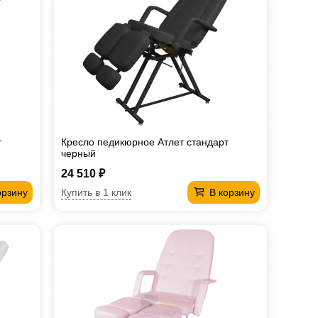
т
Кресло педикюрное Атлет стандарт
черный
24 510 ₽
Купить в 1 клик
орзину
В корзину