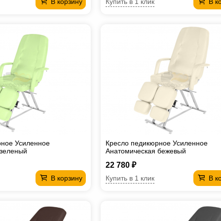
Купить в 1 клик
В корзину
В к
рное Усиленное
Кресло педикюрное Усиленное
 зеленый
Анатомическая бежевый
22 780 ₽
Купить в 1 клик
В корзину
В к