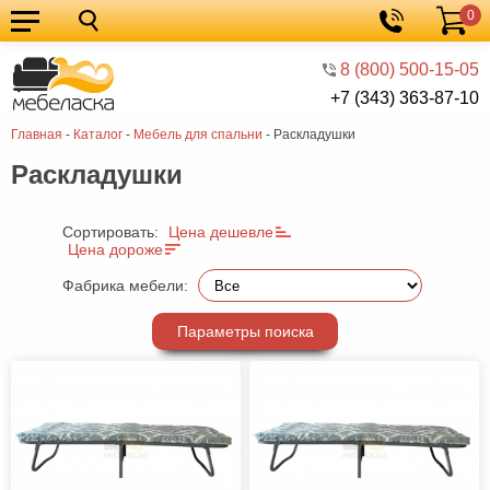
0
Кухонные
Корзина
гарнитуры
Мебель
8 (800) 500-15-05
+7 (343) 363-87-10
для
Мебель
Главная
-
Каталог
-
Мебель для спальни
-
Раскладушки
кухни
для
Кровати
Раскладушки
спальни
Шкафы
Диваны
Сортировать:
Цена дешевле
Цена дороже
Мягкая
Фабрика мебели:
мебель
Детская
Параметры поиска
мебель
Мебель
в
Мебель
гостиную
для
Столы
прихожей
Комоды