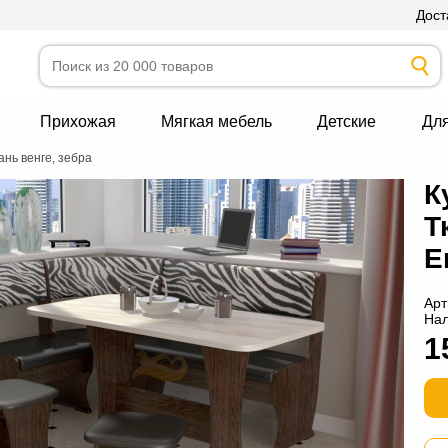
Дост
Прихожая
Мягкая мебель
Детские
Дл
ань венге, зебра
К
Т
Е
Арт
На
1