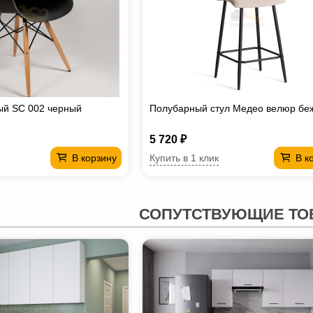
ый SC 002 черный
Полубарный стул Медео велюр бе
5 720 ₽
Купить в 1 клик
В корзину
В к
СОПУТСТВУЮЩИЕ ТО