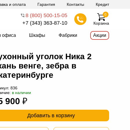
авка и оплата
Гарантия
Контакты
Кредит
8 (800) 500-15-05
0
+7 (343) 363-87-10
Корзина
я офиса
Шкафы
Фабрики
Акции
ухонный уголок Ника 2
кань венге, зебра в
катеринбурге
икул:
836
личие:
в наличии
5 900
₽
Добавить в корзину