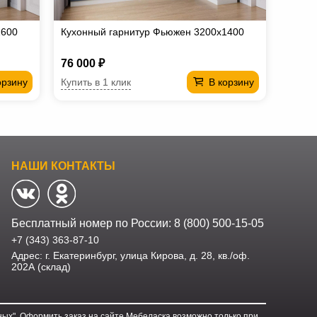
1600
Кухонный гарнитур Фьюжен 3200х1400
76 000 ₽
Купить в 1 клик
орзину
В корзину
НАШИ КОНТАКТЫ
Бесплатный номер по России:
8 (800) 500-15-05
+7 (343) 363-87-10
Адрес: г. Екатеринбург, улица Кирова, д. 28, кв./оф.
202А (склад)
ых". Оформить заказ на сайте Мебеласка возможно только при