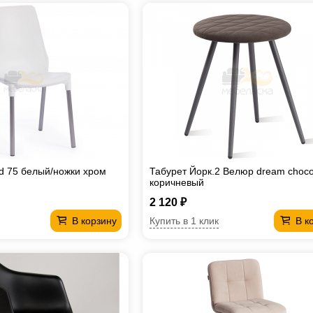
d 75 белый/ножки хром
Табурет Йорк.2 Велюр dream choco
коричневый
2 120 ₽
Купить в 1 клик
В корзину
В к