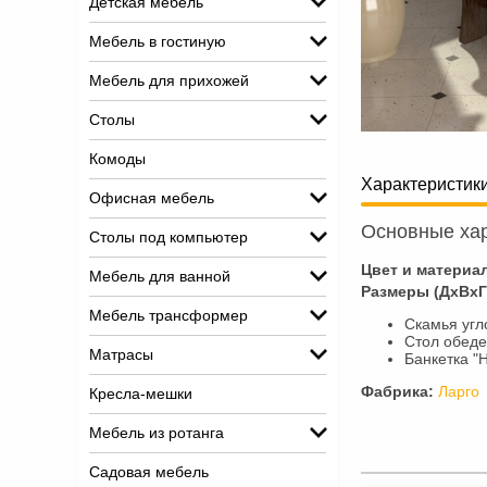
Детская мебель
Мебель в гостиную
Мебель для прихожей
Столы
Комоды
Характеристик
Офисная мебель
Основные хар
Столы под компьютер
Цвет и материа
Мебель для ванной
Размеры (ДхВхГ
Мебель трансформер
Скамья угл
Стол обеде
Матрасы
Банкетка "
Фабрика:
Ларго
Кресла-мешки
Мебель из ротанга
Садовая мебель