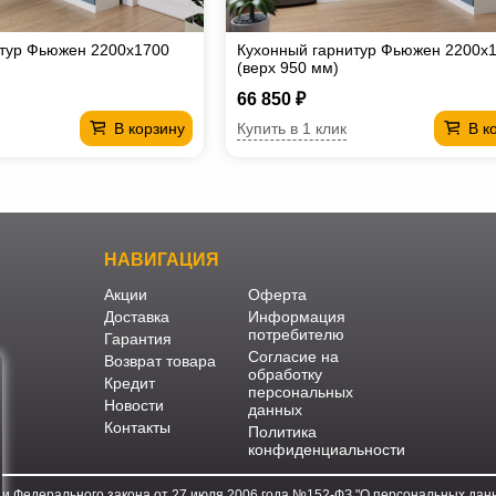
итур Фьюжен 2200х1700
Кухонный гарнитур Фьюжен 2200х
(верх 950 мм)
66 850 ₽
Купить в 1 клик
В корзину
В к
НАВИГАЦИЯ
Акции
Оферта
Доставка
Информация
потребителю
Гарантия
Согласие на
Возврат товара
обработку
Кредит
персональных
Новости
данных
Контакты
Политика
конфиденциальности
ми Федерального закона от 27 июля 2006 года №152-ФЗ "О персональных данн