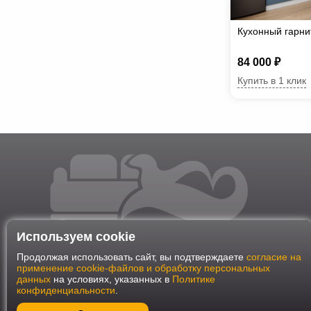
Кухонный гарн
84 000 ₽
Купить в 1 клик
Используем cookie
Продолжая использовать сайт, вы подтверждаете
согласие на
применение cookie-файлов и обработку персональных
данных
на условиях, указанных в
Политике
конфиденциальности
.
Наш интернет-магазин работает в соответствии с требования