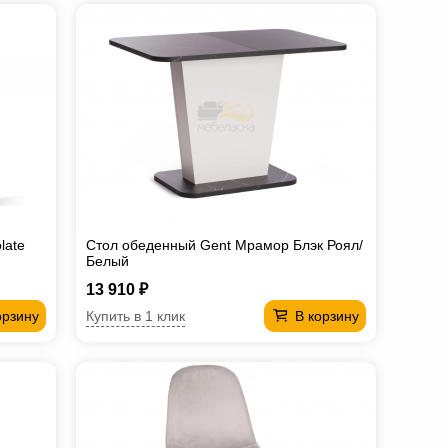
late
Стол обеденный Gent Мрамор Блэк Роял/
Белый
13 910 ₽
Купить в 1 клик
орзину
В корзину