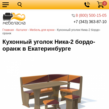
0
Кухонные
Корзина
гарнитуры
Мебель
8 (800) 500-15-05
+7 (343) 363-87-10
для
Мебель
Главная
-
Каталог
-
Мебель для кухни
-
Кухонный уголок Ника-2 бордо-
кухни
для
Кровати
оранж
спальни
Шкафы
Кухонный уголок Ника-2 бордо-
оранж в Екатеринбурге
Диваны
Мягкая
мебель
Детская
мебель
Мебель
в
Мебель
гостиную
для
Столы
прихожей
Комоды