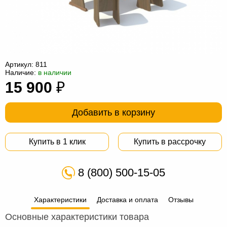
Офисная
мебель
Столы
под
Мебель
компьютер
для
Мебель
Артикул:
811
Наличие:
в наличии
ванной
трансформер
Матрасы
15 900
₽
Кресла-
мешки
Мебель
Добавить в корзину
из
Садовая
Купить в 1 клик
Купить в рассрочку
ротанга
мебель
Косметологическое
оборудование
8 (800) 500-15-05
Характеристики
Доставка и оплата
Отзывы
Основные характеристики товара