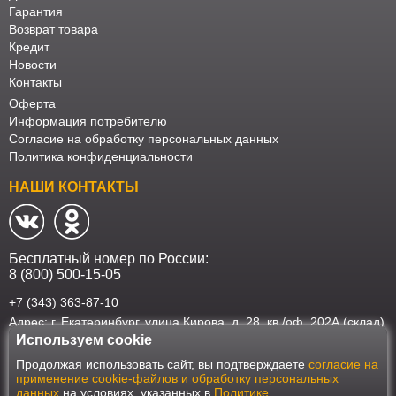
Гарантия
Возврат товара
Кредит
Новости
Контакты
Оферта
Информация потребителю
Согласие на обработку персональных данных
Политика конфиденциальности
НАШИ КОНТАКТЫ
Бесплатный номер по России:
8 (800) 500-15-05
+7 (343) 363-87-10
Адрес: г. Екатеринбург, улица Кирова, д. 28, кв./оф. 202А (склад)
Используем cookie
Наш интернет-магазин работает в соответствии с требованиями
Продолжая использовать сайт, вы подтверждаете
согласие на
Федерального закона от 27 июля 2006 года №152-ФЗ "О персональных
применение cookie-файлов и обработку персональных
данных". Оформить заказ на сайте Мебеласка возможно только при
данных
на условиях, указанных в
Политике
наличии согласия на обработку Ваших персональных данных. Для