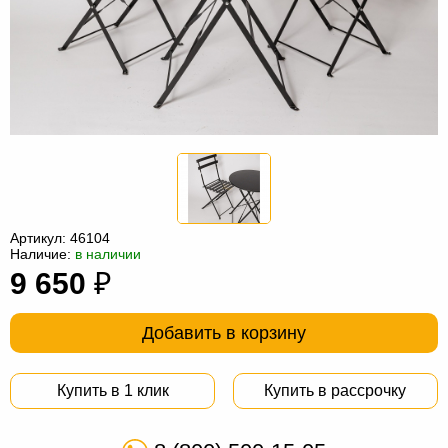
Офисная
мебель
Столы
под
Мебель
компьютер
для
Мебель
ванной
трансформер
Матрасы
Кресла-
мешки
Мебель
Артикул:
46104
Наличие:
в наличии
из
Садовая
9 650
₽
ротанга
мебель
Косметологическое
оборудование
Добавить в корзину
Купить в 1 клик
Купить в рассрочку