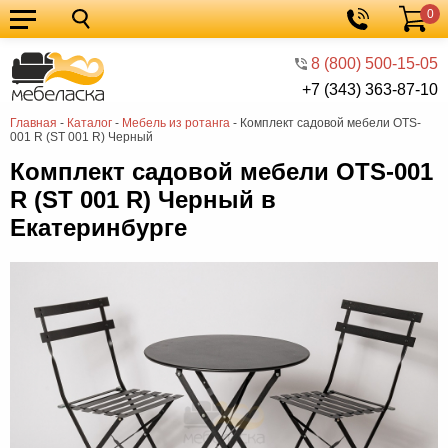
0
Кухонные
Корзина
гарнитуры
Мебель
8 (800) 500-15-05
+7 (343) 363-87-10
для
Мебель
Главная
-
Каталог
-
Мебель из ротанга
-
Комплект садовой мебели OTS-
кухни
для
Кровати
001 R (ST 001 R) Черный
спальни
Шкафы
Комплект садовой мебели OTS-001
R (ST 001 R) Черный в
Диваны
Екатеринбурге
Мягкая
мебель
Детская
мебель
Мебель
в
Мебель
гостиную
для
Столы
прихожей
Комоды