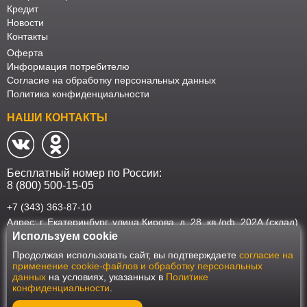
Кредит
Новости
Контакты
Оферта
Информация потребителю
Согласие на обработку персональных данных
Политика конфиденциальности
НАШИ КОНТАКТЫ
Бесплатный номер по России:
8 (800) 500-15-05
+7 (343) 363-87-10
Адрес: г. Екатеринбург, улица Кирова, д. 28, кв./оф. 202А (склад)
Используем cookie
Наш интернет-магазин работает в соответствии с требованиями
Продолжая использовать сайт, вы подтверждаете
согласие на
Федерального закона от 27 июля 2006 года №152-ФЗ "О персональных
применение cookie-файлов и обработку персональных
данных". Оформить заказ на сайте Мебеласка возможно только при
данных
на условиях, указанных в
Политике
наличии согласия на обработку Ваших персональных данных. Для
конфиденциальности
.
улучшения работы сайта и его взаимодействия с пользователями мы
используем файлы cookie. Продолжая пользоваться сайтом, вы