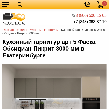
0
Кухонные
Корзина
гарнитуры
Мебель
8 (800) 500-15-05
+7 (343) 363-87-10
для
Мебель
Главная
-
Каталог
-
Кухонные гарнитуры
-
Кухонный гарнитур арт 5 Фаска
кухни
для
Кровати
Обсидиан Пикрит 3000 мм
спальни
Шкафы
Кухонный гарнитур арт 5 Фаска
Обсидиан Пикрит 3000 мм в
Диваны
Екатеринбурге
Мягкая
мебель
Детская
мебель
Мебель
в
Мебель
гостиную
для
Столы
прихожей
Комоды