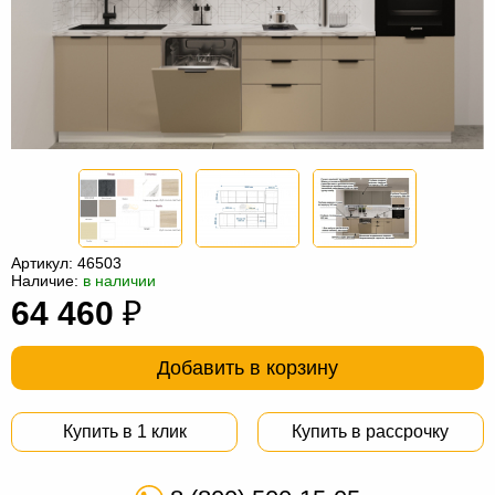
Офисная
мебель
Столы
под
Мебель
компьютер
для
Мебель
ванной
трансформер
Матрасы
Кресла-
мешки
Мебель
Артикул:
46503
Наличие:
в наличии
из
Садовая
64 460
₽
ротанга
мебель
Косметологическое
оборудование
Добавить в корзину
Купить в 1 клик
Купить в рассрочку