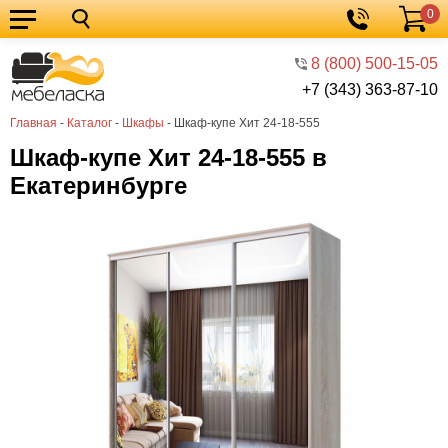
0
Кухонные
Корзина
гарнитуры
Мебель
8 (800) 500-15-05
+7 (343) 363-87-10
для
Мебель
Главная
-
Каталог
-
Шкафы
-
Шкаф-купе Хит 24-18-555
кухни
для
Кровати
Шкаф-купе Хит 24-18-555 в
спальни
Шкафы
Екатеринбурге
Диваны
Мягкая
мебель
Детская
мебель
Мебель
в
Мебель
гостиную
для
Столы
прихожей
Комоды