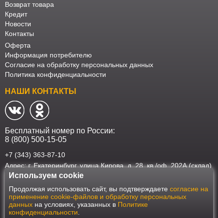
Возврат товара
Кредит
Новости
Контакты
Оферта
Информация потребителю
Согласие на обработку персональных данных
Политика конфиденциальности
НАШИ КОНТАКТЫ
Бесплатный номер по России:
8 (800) 500-15-05
+7 (343) 363-87-10
Адрес: г. Екатеринбург, улица Кирова, д. 28, кв./оф. 202А (склад)
Используем cookie
Наш интернет-магазин работает в соответствии с требованиями
Продолжая использовать сайт, вы подтверждаете
согласие на
Федерального закона от 27 июля 2006 года №152-ФЗ "О персональных
применение cookie-файлов и обработку персональных
данных". Оформить заказ на сайте Мебеласка возможно только при
данных
на условиях, указанных в
Политике
наличии согласия на обработку Ваших персональных данных. Для
конфиденциальности
.
улучшения работы сайта и его взаимодействия с пользователями мы