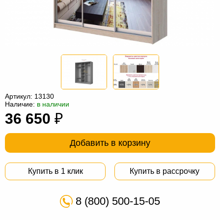
Офисная
мебель
Столы
под
Мебель
компьютер
для
Мебель
ванной
трансформер
Матрасы
Кресла-
Артикул:
13130
Наличие:
в наличии
мешки
Мебель
36 650
₽
из
Садовая
Добавить в корзину
ротанга
мебель
Косметологическое
оборудование
Купить в 1 клик
Купить в рассрочку
8 (800) 500-15-05