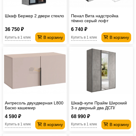
Шкаф Бержер 2 двери стекло
Пенал Вита надстройка
тёмно серый лофт
36 750 ₽
6 740 ₽
В корзину
В корзину
Купить в 1 клик
Купить в 1 клик
Антресоль двухдверная L800
Шкаф-купе Прайм Широкий
Баско кашемир
3-х дверный два ДСП/
Зеркало Бетон
4 590 ₽
68 990 ₽
В корзину
В корзину
Купить в 1 клик
Купить в 1 клик