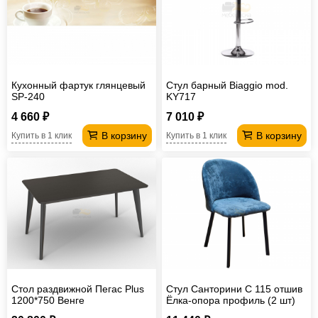
Кухонный фартук глянцевый
Стул барный Biaggio mod.
SP-240
KY717
4 660 ₽
7 010 ₽
В корзину
В корзину
Купить в 1 клик
Купить в 1 клик
Стол раздвижной Пегас Plus
Стул Санторини С 115 отшив
1200*750 Венге
Ёлка-опора профиль (2 шт)