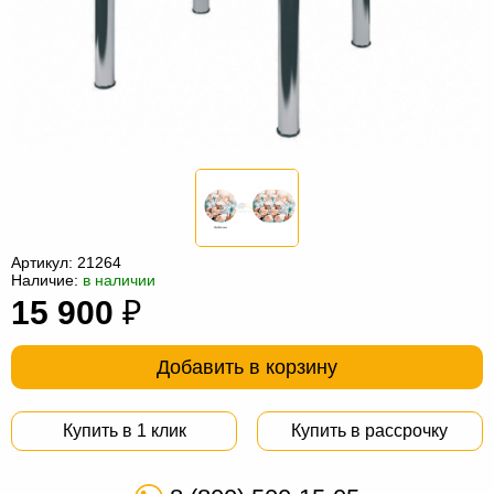
Офисная
мебель
Столы
под
Мебель
компьютер
для
Мебель
ванной
трансформер
Матрасы
Кресла-
мешки
Мебель
Артикул:
21264
Наличие:
в наличии
из
Садовая
15 900
₽
ротанга
мебель
Косметологическое
оборудование
Добавить в корзину
Купить в 1 клик
Купить в рассрочку