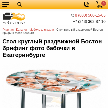
0
Кухонные
Корзина
гарнитуры
Мебель
8 (800) 500-15-05
+7 (343) 363-87-10
для
Мебель
Главная
-
Каталог
-
Мебель для кухни
-
Стол круглый раздвижной Бостон
кухни
для
Кровати
брифинг фото бабочки
спальни
Шкафы
Стол круглый раздвижной Бостон
брифинг фото бабочки в
Диваны
Екатеринбурге
Мягкая
мебель
Детская
мебель
Мебель
в
Мебель
гостиную
для
Столы
прихожей
Комоды