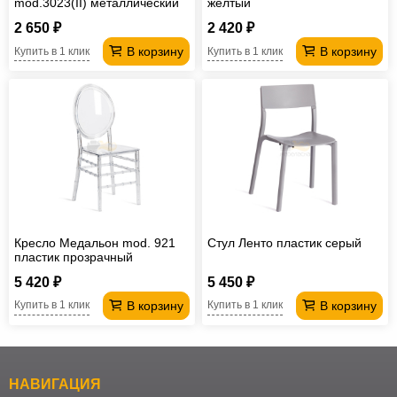
mod.3023(II) металлический
желтый
черный
2 650 ₽
2 420 ₽
В корзину
В корзину
Купить в 1 клик
Купить в 1 клик
Кресло Медальон mod. 921
Стул Ленто пластик серый
пластик прозрачный
5 420 ₽
5 450 ₽
В корзину
В корзину
Купить в 1 клик
Купить в 1 клик
НАВИГАЦИЯ