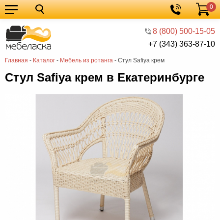
0
Кухонные
Корзина
гарнитуры
Мебель
8 (800) 500-15-05
+7 (343) 363-87-10
для
Мебель
Главная
-
Каталог
-
Мебель из ротанга
-
Стул Safiya крем
кухни
для
Кровати
Стул Safiya крем в Екатеринбурге
спальни
Шкафы
Диваны
Мягкая
мебель
Детская
мебель
Мебель
в
Мебель
гостиную
для
Столы
прихожей
Комоды