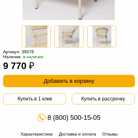
Офисная
мебель
Столы
под
Мебель
компьютер
для
Мебель
ванной
трансформер
Матрасы
Артикул:
39578
Кресла-
Наличие:
в наличии
9 770
₽
мешки
Мебель
из
Садовая
Добавить в корзину
ротанга
мебель
Косметологическое
Купить в 1 клик
Купить в рассрочку
оборудование
8 (800) 500-15-05
Характеристики
Доставка и оплата
Отзывы