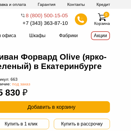
авка и оплата
Гарантия
Контакты
Кредит
8 (800) 500-15-05
0
+7 (343) 363-87-10
Корзина
я офиса
Шкафы
Фабрики
Акции
иван Форвард Olive (ярко-
еленый) в Екатеринбурге
икул:
663
личие:
под заказ
5 830
₽
Добавить в корзину
Купить в 1 клик
Купить в рассрочку