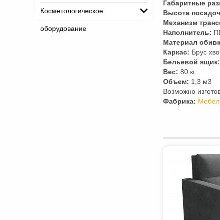
Габаритные раз
Косметологическое
Высота посадоч
Механизм тран
оборудование
Наполнитель:
П
Материал обивк
Каркас:
Брус хво
Бельевой ящик:
Вес:
80 кг
Объем:
1,3 м3
Возможно изгото
Фабрика:
Мебел