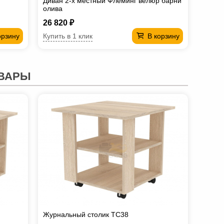
Диван 2-х местный Флеминг велюр барни
олива
26 820 ₽
Купить в 1 клик
орзину
В корзину
ВАРЫ
Журнальный столик TC38