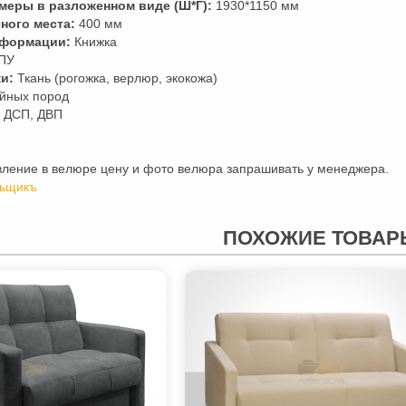
меры в разложенном виде (Ш*Г):
1930*1150 мм
ного места:
400 мм
сформации:
Книжка
ПУ
и:
Ткань (рогожка, верлюр, экокожа)
йных пород
ДСП, ДВП
вление в велюре цену и фото велюра запрашивать у менеджера.
ьщикъ
ПОХОЖИЕ ТОВАР