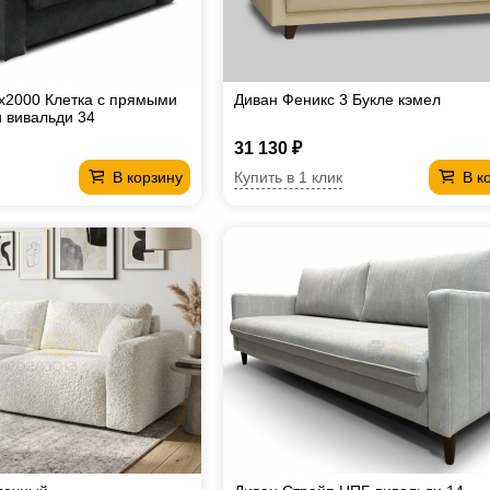
х2000 Клетка с прямыми
Диван Феникс 3 Букле кэмел
 вивальди 34
31 130 ₽
Купить в 1 клик
В корзину
В к