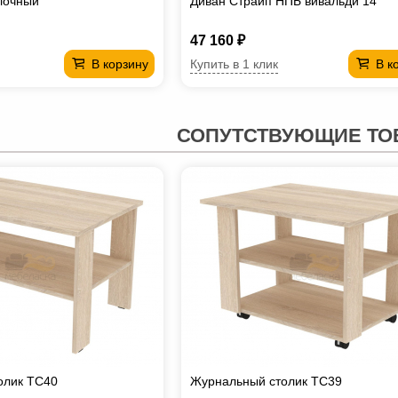
лочный
Диван Страйп НПБ вивальди 14
47 160 ₽
Купить в 1 клик
В корзину
В к
СОПУТСТВУЮЩИЕ ТО
олик TC40
Журнальный столик TC39