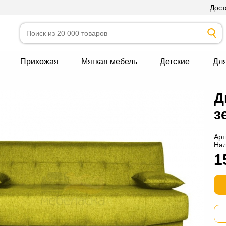
Дост
Прихожая
Мягкая мебель
Детские
Дл
Д
з
Арт
На
1