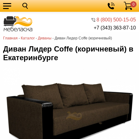
0
Кухонные
Корзина
гарнитуры
Мебель
8 (800) 500-15-05
+7 (343) 363-87-10
для
Мебель
Главная
-
Каталог
-
Диваны
-
Диван Лидер Coffe (коричневый)
кухни
для
Кровати
Диван Лидер Coffe (коричневый) в
спальни
Шкафы
Екатеринбурге
Диваны
Мягкая
мебель
Детская
мебель
Мебель
в
Мебель
гостиную
для
Столы
прихожей
Комоды