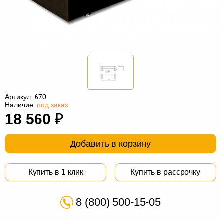
Офисная
мебель
Столы
под
Мебель
компьютер
для
Мебель
ванной
трансформер
Матрасы
Кресла-
Артикул:
670
Наличие:
под заказ
мешки
Мебель
18 560
₽
из
Садовая
Добавить в корзину
ротанга
мебель
Косметологическое
оборудование
Купить в 1 клик
Купить в рассрочку
8 (800) 500-15-05