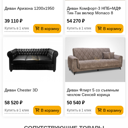
Диван Аризона 1200х1950
Диван Комфорт-3 НПБ+МДФ
Тик-Так велюр Monaco 8
39 110 ₽
54 270 ₽
В корзину
В корзину
Купить в 1 клик
Купить в 1 клик
Диван Chester 3D
Диван Флирт 5 со съемным
чехлом Сенсей корица
58 520 ₽
50 540 ₽
В корзину
В корзину
Купить в 1 клик
Купить в 1 клик
СОПУТСТВУЮЩИЕ ТОВАРЫ