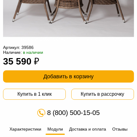
Офисная
мебель
Столы
под
Мебель
компьютер
для
Мебель
ванной
трансформер
Матрасы
Артикул:
39586
Наличие:
в наличии
Кресла-
35 590
₽
мешки
Мебель
Добавить в корзину
из
Садовая
ротанга
мебель
Косметологическое
Купить в 1 клик
Купить в рассрочку
оборудование
8 (800) 500-15-05
Характеристики
Модули
Доставка и оплата
Отзывы