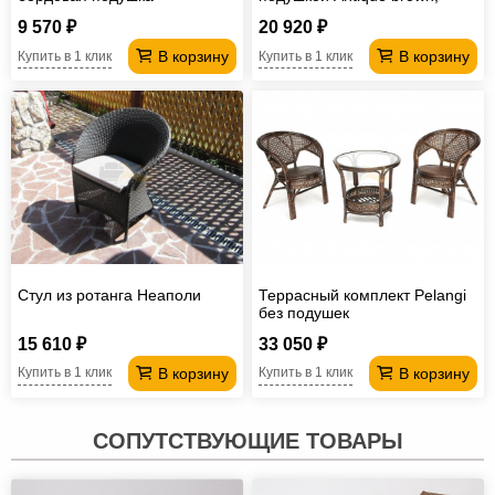
ткань Старт
9 570 ₽
20 920 ₽
В корзину
В корзину
Купить в 1 клик
Купить в 1 клик
Стул из ротанга Неаполи
Террасный комплект Pelangi
без подушек
15 610 ₽
33 050 ₽
В корзину
В корзину
Купить в 1 клик
Купить в 1 клик
СОПУТСТВУЮЩИЕ ТОВАРЫ