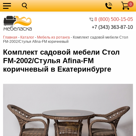
0
Кухонные
Корзина
гарнитуры
Мебель
8 (800) 500-15-05
+7 (343) 363-87-10
для
Мебель
Главная
-
Каталог
-
Мебель из ротанга
-
Комплект садовой мебели Стол
кухни
для
Кровати
FM-2002/Стулья Afina-FM коричневый
спальни
Шкафы
Комплект садовой мебели Стол
FM-2002/Стулья Afina-FM
Диваны
коричневый в Екатеринбурге
Мягкая
мебель
Детская
мебель
Мебель
в
Мебель
гостиную
для
Столы
прихожей
Комоды