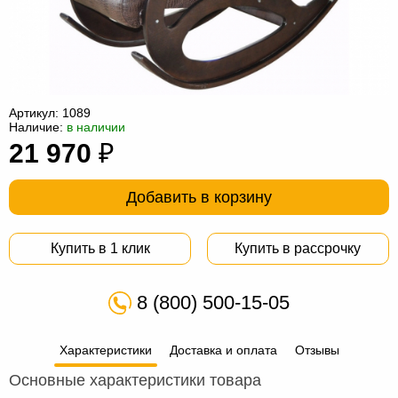
Офисная
мебель
Столы
под
Мебель
компьютер
для
Мебель
Артикул:
1089
Наличие:
в наличии
ванной
трансформер
Матрасы
21 970
₽
Кресла-
мешки
Мебель
Добавить в корзину
из
Садовая
Купить в 1 клик
Купить в рассрочку
ротанга
мебель
Косметологическое
оборудование
8 (800) 500-15-05
Характеристики
Доставка и оплата
Отзывы
Основные характеристики товара