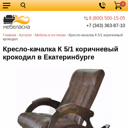
0
Кухонные
Корзина
гарнитуры
Мебель
8 (800) 500-15-05
+7 (343) 363-87-10
для
Мебель
Главная
-
Каталог
-
Мебель в гостиную
-
Кресло-качалка К 5/1 коричневый
кухни
для
Кровати
крокодил
спальни
Шкафы
Кресло-качалка К 5/1 коричневый
крокодил в Екатеринбурге
Диваны
Мягкая
мебель
Детская
мебель
Мебель
в
Мебель
гостиную
для
Столы
прихожей
Комоды