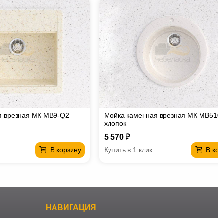
я врезная МК МВ9-Q2
Мойка каменная врезная МК МВ51
хлопок
5 570 ₽
Купить в 1 клик
В корзину
В к
НАВИГАЦИЯ