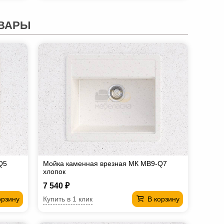
ВАРЫ
Q5
Мойка каменная врезная МК МВ9-Q7
хлопок
7 540 ₽
Купить в 1 клик
орзину
В корзину