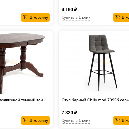
4 190 ₽
Купить в 1 клик
В корзину
В к
аздвижной темный тон
Стул барный Chilly mod.7095б сер
7 320 ₽
Купить в 1 клик
В корзину
В к