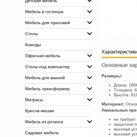
Детская мебель
Мебель в гостиную
Мебель для прихожей
Столы
Комоды
Характеристик
Офисная мебель
Основные хар
Столы под компьютер
Размеры:
Мебель для ванной
Длина: 280
Мебель трансформер
Толщина: 
Высота: 61
Матрасы
Материал:
Осно
Уникальные пр
Кресла-мешки
не требует
Мебель из ротанга
защитное п
высокая ус
Садовая мебель
высокая ус