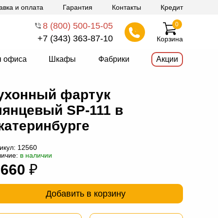
авка и оплата
Гарантия
Контакты
Кредит
8 (800) 500-15-05
0
+7 (343) 363-87-10
Корзина
я офиса
Шкафы
Фабрики
Акции
ухонный фартук
лянцевый SP-111 в
катеринбурге
икул:
12560
личие:
в наличии
 660
₽
Добавить в корзину