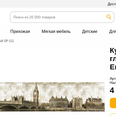
Дост
Прихожая
Мягкая мебель
Детские
Дл
ый SP-111
К
г
Е
Арт
На
4