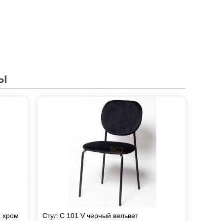
Ы
и хром
Стул С 101 V черный вельвет