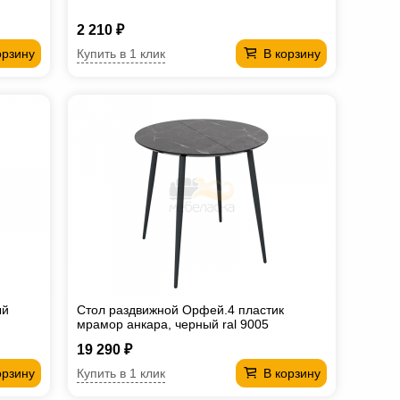
2 210 ₽
Купить в 1 клик
орзину
В корзину
ый
Стол раздвижной Орфей.4 пластик
мрамор анкара, черный ral 9005
-комплект ног №4
19 290 ₽
Купить в 1 клик
орзину
В корзину