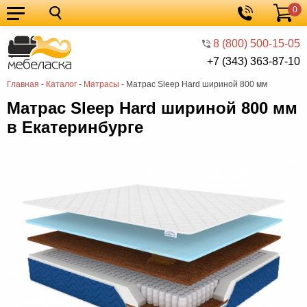
0
Кухонные
Корзина
гарнитуры
Мебель
8 (800) 500-15-05
+7 (343) 363-87-10
для
Мебель
Главная
-
Каталог
-
Матрасы
-
Матрас Sleep Hard шириной 800 мм
кухни
для
Кровати
Матрас Sleep Hard шириной 800 мм
спальни
Шкафы
в Екатеринбурге
Диваны
Мягкая
мебель
Детская
мебель
Мебель
в
Мебель
гостиную
для
Столы
прихожей
Комоды