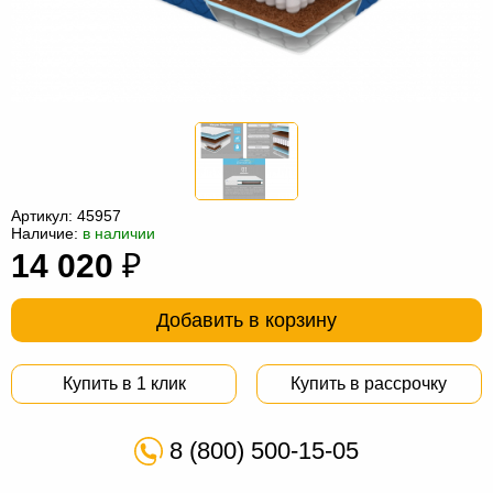
Офисная
мебель
Столы
под
Мебель
компьютер
для
Мебель
ванной
трансформер
Матрасы
Кресла-
Артикул:
45957
Наличие:
в наличии
мешки
Мебель
14 020
₽
из
Садовая
Добавить в корзину
ротанга
мебель
Косметологическое
оборудование
Купить в 1 клик
Купить в рассрочку
8 (800) 500-15-05