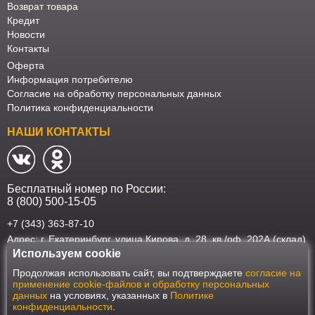
Возврат товара
Кредит
Новости
Контакты
Оферта
Информация потребителю
Согласие на обработку персональных данных
Политика конфиденциальности
НАШИ КОНТАКТЫ
Бесплатный номер по России:
8 (800) 500-15-05
+7 (343) 363-87-10
Адрес: г. Екатеринбург, улица Кирова, д. 28, кв./оф. 202А (склад)
Используем cookie
Наш интернет-магазин работает в соответствии с требованиями
Продолжая использовать сайт, вы подтверждаете
согласие на
Федерального закона от 27 июля 2006 года №152-ФЗ "О персональных
применение cookie-файлов и обработку персональных
данных". Оформить заказ на сайте Мебеласка возможно только при
данных
на условиях, указанных в
Политике
наличии согласия на обработку Ваших персональных данных. Для
конфиденциальности
.
улучшения работы сайта и его взаимодействия с пользователями мы