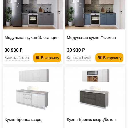
Офисная
мебель
Столы
под
Мебель
компьютер
для
Мебель
Модульная кухня Элеганция
Модульная кухня Фьюжен
ванной
трансформер
Матрасы
30 930 ₽
30 930 ₽
Кресла-
В корзину
В корзину
Купить в 1 клик
Купить в 1 клик
мешки
Мебель
из
Садовая
ротанга
мебель
Косметологическое
оборудование
Кухня Бронкс кварц
Кухня Бронкс кварц/бетон