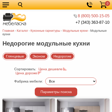
0
Кухонные
Корзина
гарнитуры
Мебель
8 (800) 500-15-05
+7 (343) 363-87-10
для
Мебель
Главная
-
Каталог
-
Кухонные гарнитуры
-
Модульные кухни
-
Модульные
кухни
для
Кровати
кухни
спальни
Шкафы
Недорогие модульные кухни
Диваны
Глянцевые
Эконом
Недорогие
Мягкая
мебель
Детская
Сортировать:
Цена дешевле
Цена дороже
мебель
Мебель
Фабрика мебели:
в
Мебель
Параметры поиска
гостиную
для
Столы
прихожей
Комоды