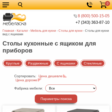
0
Кухонные
Корзина
гарнитуры
Мебель
8 (800) 500-15-05
+7 (343) 363-87-10
для
Мебель
Главная
-
Каталог
-
Мебель для кухни
-
Cтолы для кухни
-
Cтолы для кухни
кухни
для
Кровати
вид с ящиками
спальни
Шкафы
Столы кухонные с ящиком для
приборов
Диваны
Мягкая
Круглые
Раздвижные
С ящиками
Стекляные
мебель
Детская
Сортировать:
Цена дешевле
мебель
Мебель
Цена дороже
в
Мебель
Фабрика мебели:
гостиную
для
Столы
Параметры поиска
прихожей
Комоды