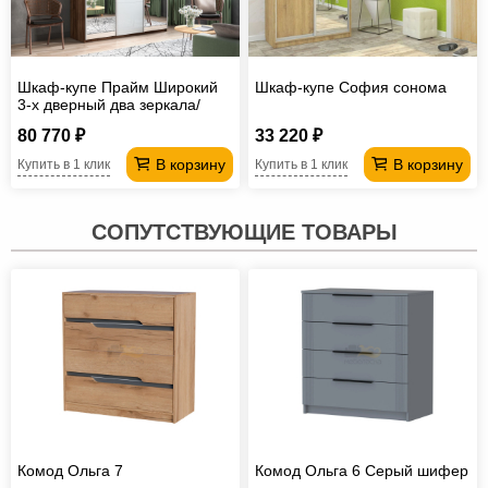
Шкаф-купе Прайм Широкий
Шкаф-купе София сонома
3-х дверный два зеркала/
стекло белое Крафт
80 770 ₽
33 220 ₽
табачный
В корзину
В корзину
Купить в 1 клик
Купить в 1 клик
СОПУТСТВУЮЩИЕ ТОВАРЫ
Комод Ольга 7
Комод Ольга 6 Серый шифер