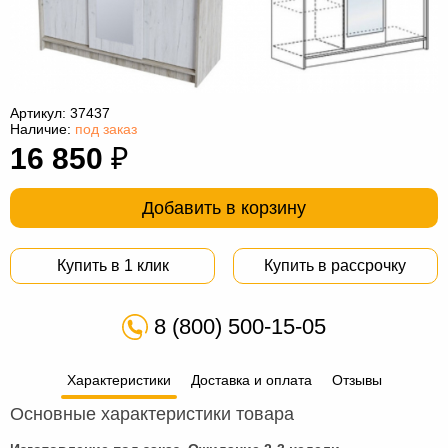
Офисная
мебель
Столы
под
Мебель
компьютер
для
Мебель
Артикул:
37437
Наличие:
под заказ
ванной
трансформер
Матрасы
16 850
₽
Кресла-
Добавить в корзину
мешки
Мебель
из
Садовая
Купить в 1 клик
Купить в рассрочку
ротанга
мебель
Косметологическое
8 (800) 500-15-05
оборудование
Характеристики
Доставка и оплата
Отзывы
Основные характеристики товара