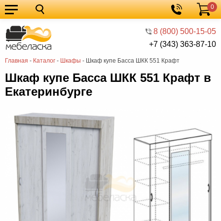
0
Кухонные
Корзина
гарнитуры
Мебель
8 (800) 500-15-05
+7 (343) 363-87-10
для
Мебель
Главная
-
Каталог
-
Шкафы
-
Шкаф купе Басса ШКК 551 Крафт
кухни
для
Кровати
Шкаф купе Басса ШКК 551 Крафт в
спальни
Шкафы
Екатеринбурге
Диваны
Мягкая
мебель
Детская
мебель
Мебель
в
Мебель
гостиную
для
Столы
прихожей
Комоды