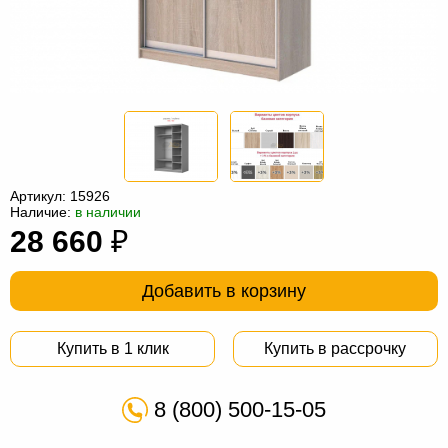
Офисная
мебель
Столы
под
Мебель
компьютер
для
Мебель
ванной
трансформер
Матрасы
Кресла-
Артикул:
15926
Наличие:
в наличии
мешки
Мебель
28 660
₽
из
Садовая
Добавить в корзину
ротанга
мебель
Косметологическое
оборудование
Купить в 1 клик
Купить в рассрочку
8 (800) 500-15-05