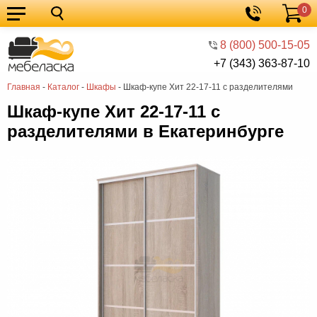
0
Кухонные
Корзина
гарнитуры
Мебель
8 (800) 500-15-05
+7 (343) 363-87-10
для
Мебель
Главная
-
Каталог
-
Шкафы
-
Шкаф-купе Хит 22-17-11 с разделителями
кухни
для
Кровати
Шкаф-купе Хит 22-17-11 с
спальни
Шкафы
разделителями в Екатеринбурге
Диваны
Мягкая
мебель
Детская
мебель
Мебель
в
Мебель
гостиную
для
Столы
прихожей
Комоды