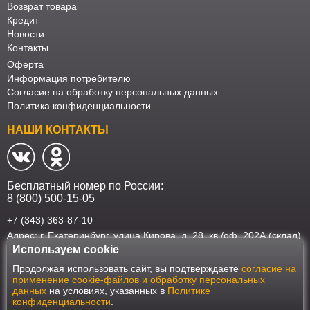
Возврат товара
Кредит
Новости
Контакты
Оферта
Информация потребителю
Согласие на обработку персональных данных
Политика конфиденциальности
НАШИ КОНТАКТЫ
Бесплатный номер по России:
8 (800) 500-15-05
+7 (343) 363-87-10
Адрес: г. Екатеринбург, улица Кирова, д. 28, кв./оф. 202А (склад)
Используем cookie
Наш интернет-магазин работает в соответствии с требованиями
Продолжая использовать сайт, вы подтверждаете
согласие на
Федерального закона от 27 июля 2006 года №152-ФЗ "О персональных
применение cookie-файлов и обработку персональных
данных". Оформить заказ на сайте Мебеласка возможно только при
данных
на условиях, указанных в
Политике
наличии согласия на обработку Ваших персональных данных. Для
конфиденциальности
.
улучшения работы сайта и его взаимодействия с пользователями мы