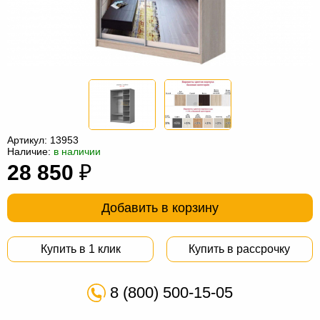
Офисная
мебель
Столы
под
Мебель
компьютер
для
Мебель
ванной
трансформер
Матрасы
Кресла-
Артикул:
13953
Наличие:
в наличии
мешки
Мебель
28 850
₽
из
Садовая
Добавить в корзину
ротанга
мебель
Косметологическое
оборудование
Купить в 1 клик
Купить в рассрочку
8 (800) 500-15-05