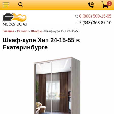
0
Кухонные
Корзина
гарнитуры
Мебель
8 (800) 500-15-05
+7 (343) 363-87-10
для
Мебель
Главная
-
Каталог
-
Шкафы
-
Шкаф-купе Хит 24-15-55
кухни
для
Кровати
Шкаф-купе Хит 24-15-55 в
спальни
Шкафы
Екатеринбурге
Диваны
Мягкая
мебель
Детская
мебель
Мебель
в
Мебель
гостиную
для
Столы
прихожей
Комоды