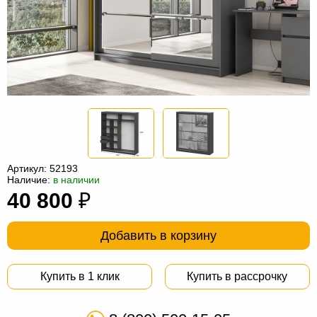
Офисная
мебель
Столы
под
Мебель
компьютер
для
Мебель
ванной
трансформер
Матрасы
Кресла-
мешки
Мебель
Артикул:
52193
Наличие:
в наличии
из
Садовая
40 800
₽
ротанга
мебель
Косметологическое
оборудование
Добавить в корзину
Купить в 1 клик
Купить в рассрочку