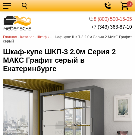
0
Кухонные
Корзина
гарнитуры
Мебель
8 (800) 500-15-05
+7 (343) 363-87-10
для
Мебель
Главная
-
Каталог
-
Шкафы
-
Шкаф-купе ШКП-3 2.0м Серия 2 МАКС Графит
кухни
для
Кровати
серый
спальни
Шкафы
Шкаф-купе ШКП-3 2.0м Серия 2
МАКС Графит серый в
Диваны
Екатеринбурге
Мягкая
мебель
Детская
мебель
Мебель
в
Мебель
гостиную
для
Столы
прихожей
Комоды