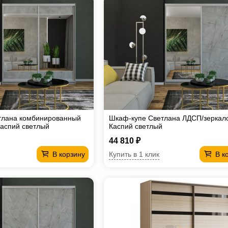
тлана комбинированный
Шкаф-купе Светлана ЛДСП/зеркал
аспий светлый
Каспий светлый
44 810 ₽
Купить в 1 клик
В корзину
В к