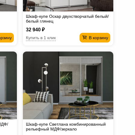
Шкаф-купе Оскар двухстворчатый белый/
белый глянец
32 940 ₽
Купить в 1 клик
орзину
В корзину
МДФ/
Шкаф-купе Светлана комбинированный
рельефный МДФ/зеркало