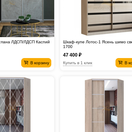
тлана ЛДСП/ЛДСП Каспий
Шкаф-купе Лотос-1 Ясень шимо св
1700
47 400 ₽
Купить в 1 клик
В корзину
В к