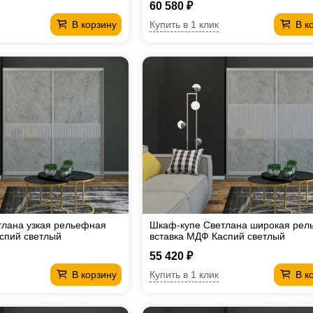
60 580 ₽
Купить в 1 клик
В корзину
В к
тлана узкая рельефная
Шкаф-купе Светлана широкая рел
спий светлый
вставка МДФ Каспий светлый
55 420 ₽
Купить в 1 клик
В корзину
В к