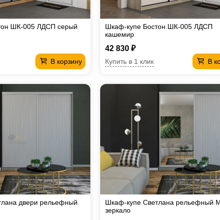
тон ШК-005 ЛДСП серый
Шкаф-купе Бостон ШК-005 ЛДСП
кашемир
42 830 ₽
Купить в 1 клик
В корзину
В к
тлана двери рельефный
Шкаф-купе Светлана рельефный 
зеркало