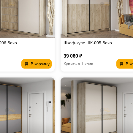
006 Бохо
Шкаф-купе ШК-005 Бохо
39 060 ₽
Купить в 1 клик
В корзину
В к