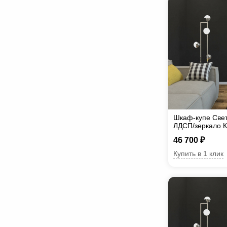
Шкаф-купе Све
ЛДСП/зеркало К
46 700 ₽
Купить в 1 клик