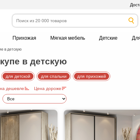
Дост
Прихожая
Мягкая мебель
Детские
Дл
е в детскую
упе в детскую
для детской
для спальни
для прихожей
на дешевле
Цена дороже