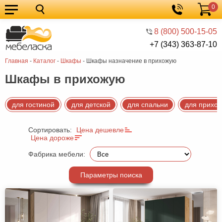
0
Кухонные
Корзина
гарнитуры
Мебель
8 (800) 500-15-05
+7 (343) 363-87-10
для
Мебель
Главная
-
Каталог
-
Шкафы
-
Шкафы назначение в прихожую
кухни
для
Кровати
Шкафы в прихожую
спальни
Шкафы
Диваны
для гостиной
для детской
для спальни
для прихо
Мягкая
Сортировать:
Цена дешевле
мебель
Детская
Цена дороже
мебель
Мебель
Фабрика мебели:
в
Мебель
Параметры поиска
гостиную
для
Столы
прихожей
Комоды