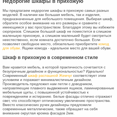
Недорогие шкафы в прихожую
Мы предлагаем недорогие шкафы в прихожую самых разных
моделей. В наличии как большая мебель, так и изделия,
предназначенные для небольшого помещения. Выбирая шкаф,
обратите особое внимание на его размеры и сравните с
имеющимся у вас пространством. Благодаря этому вы избежите
сюрпризов. Слишком большой шкаф не поместится в слишком
маленькую прихожую, а слишком маленький будет смотреться
неестественно, если комната достаточно большая. Если
позволяет свободное место, обязательно приобретите
комод
для обуви
. Ящики комода - идеальное место для вашей обуви.
Шкаф в прихожую в современном стиле
Вам нравится мебель, в которой практичность сочетается с
безупречным дизайном и функциональностью? Идеально!
Современный
шкаф распашной Жемчуг
соответствует этим
условиям и поражает минималистичным дизайном.
Производитель предложил нам петли с доводчиком,
направляющие плавного выдвижения ящиков, ламинированные
мебельные щиты, с повышенной устойчивостью к
повреждениям и истиранию. Белые фасады отлично отражают
свет, что способствует оптическому увеличению пространства.
Вместо классических ручек дизайнеры предложили
современные металлические, также обращает на себя
внимание округлая кромка фасадов 2мм.