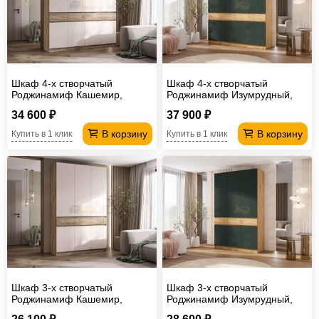
Офисная
мебель
Столы
под
Мебель
компьютер
для
Мебель
Шкаф 4-х створчатый
Шкаф 4-х створчатый
Роджинамиф Кашемир,
Роджинамиф Изумрудный,
ванной
трансформер
Матрасы
Крафт серый
Дуб крафт
34 600 ₽
37 900 ₽
Кресла-
В корзину
В корзину
Купить в 1 клик
Купить в 1 клик
мешки
Мебель
из
Садовая
ротанга
мебель
Косметологическое
оборудование
Шкаф 3-х створчатый
Шкаф 3-х створчатый
Роджинамиф Кашемир,
Роджинамиф Изумрудный,
Крафт серый
Дуб крафт