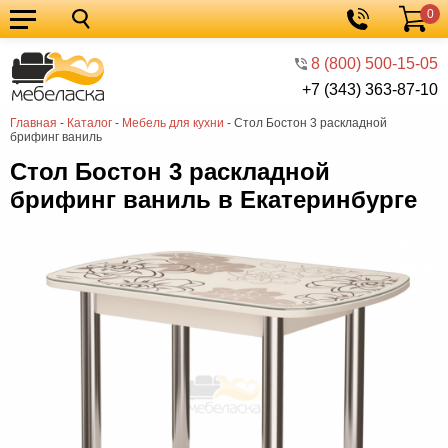
0
Кухонные
Корзина
гарнитуры
Мебель
8 (800) 500-15-05
+7 (343) 363-87-10
для
Мебель
Главная
-
Каталог
-
Мебель для кухни
-
Стол Бостон 3 раскладной
кухни
для
Кровати
брифинг ваниль
спальни
Шкафы
Стол Бостон 3 раскладной
брифинг ваниль в Екатеринбурге
Диваны
Мягкая
мебель
Детская
мебель
Мебель
в
Мебель
гостиную
для
Столы
прихожей
Комоды