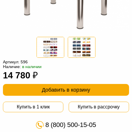
Офисная
мебель
Столы
под
Мебель
компьютер
для
Мебель
ванной
трансформер
Матрасы
Кресла-
Артикул:
596
мешки
Мебель
Наличие:
в наличии
14 780
₽
из
Садовая
ротанга
мебель
Косметологическое
Добавить в корзину
оборудование
Купить в 1 клик
Купить в рассрочку
8 (800) 500-15-05