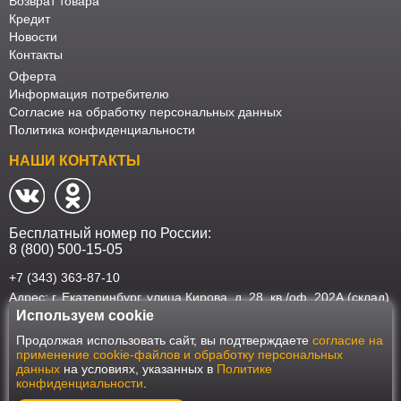
Возврат товара
Кредит
Новости
Контакты
Оферта
Информация потребителю
Согласие на обработку персональных данных
Политика конфиденциальности
НАШИ КОНТАКТЫ
Бесплатный номер по России:
8 (800) 500-15-05
+7 (343) 363-87-10
Адрес: г. Екатеринбург, улица Кирова, д. 28, кв./оф. 202А (склад)
Используем cookie
Наш интернет-магазин работает в соответствии с требованиями
Продолжая использовать сайт, вы подтверждаете
согласие на
Федерального закона от 27 июля 2006 года №152-ФЗ "О персональных
применение cookie-файлов и обработку персональных
данных". Оформить заказ на сайте Мебеласка возможно только при
данных
на условиях, указанных в
Политике
наличии согласия на обработку Ваших персональных данных. Для
конфиденциальности
.
улучшения работы сайта и его взаимодействия с пользователями мы
используем файлы cookie. Продолжая пользоваться сайтом, вы