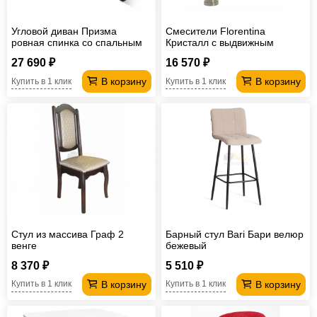
Угловой диван Призма
Смесители Florentina
ровная спинка со спальным
Кристалл с выдвижным
местом вивальди 3
изливом нержавеющая сталь
27 690 ₽
16 570 ₽
В корзину
В корзину
Купить в 1 клик
Купить в 1 клик
Стул из массива Граф 2
Барный стул Bari Бари велюр
венге
бежевый
8 370 ₽
5 510 ₽
В корзину
В корзину
Купить в 1 клик
Купить в 1 клик