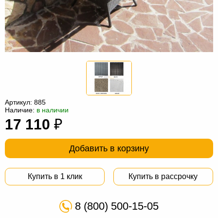
Офисная
мебель
Столы
под
Мебель
компьютер
для
Мебель
ванной
трансформер
Матрасы
Кресла-
Артикул:
885
мешки
Мебель
Наличие:
в наличии
17 110
₽
из
Садовая
ротанга
мебель
Косметологическое
Добавить в корзину
оборудование
Купить в 1 клик
Купить в рассрочку
8 (800) 500-15-05