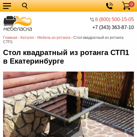
0
Кухонные
Корзина
гарнитуры
Мебель
8 (800) 500-15-05
+7 (343) 363-87-10
для
Мебель
Главная
-
Каталог
-
Мебель из ротанга
-
Стол квадратный из ротанга
кухни
для
Кровати
СТП1
спальни
Шкафы
Стол квадратный из ротанга СТП1
в Екатеринбурге
Диваны
Мягкая
мебель
Детская
мебель
Мебель
в
Мебель
гостиную
для
Столы
прихожей
Комоды