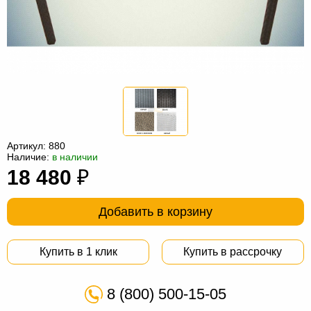
Офисная
мебель
Столы
под
Мебель
компьютер
для
Мебель
ванной
трансформер
Матрасы
Кресла-
Артикул:
880
мешки
Мебель
Наличие:
в наличии
18 480
₽
из
Садовая
ротанга
мебель
Косметологическое
Добавить в корзину
оборудование
Купить в 1 клик
Купить в рассрочку
8 (800) 500-15-05