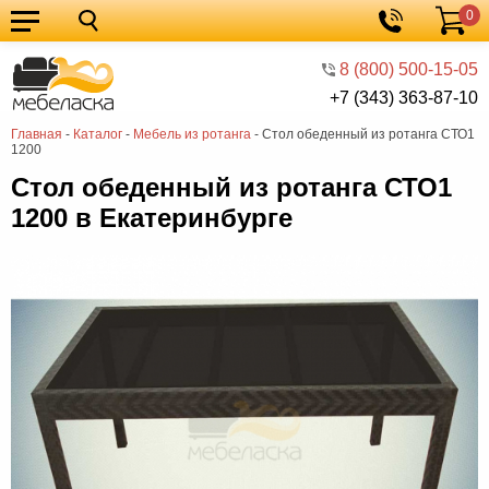
0
Кухонные
Корзина
гарнитуры
Мебель
8 (800) 500-15-05
+7 (343) 363-87-10
для
Мебель
Главная
-
Каталог
-
Мебель из ротанга
-
Стол обеденный из ротанга СТО1
кухни
для
Кровати
1200
спальни
Шкафы
Стол обеденный из ротанга СТО1
1200 в Екатеринбурге
Диваны
Мягкая
мебель
Детская
мебель
Мебель
в
Мебель
гостиную
для
Столы
прихожей
Комоды