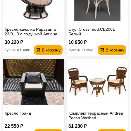
Кресло-качалка Papasan w
Стул Cross mod.CB2001
23/01 B с подушкой Antique
Белый
brown, экошерсть
30 220 ₽
10 950 ₽
Коричневый
В корзину
В корзину
Купить в 1 клик
Купить в 1 клик
Кресло Гранд
Комплект террасный Andrea
Pecan Washed
22 550 ₽
61 280 ₽