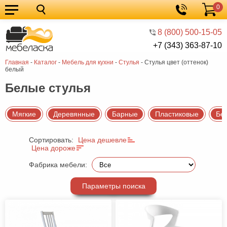
0
Кухонные
Корзина
гарнитуры
Мебель
8 (800) 500-15-05
+7 (343) 363-87-10
для
Мебель
Главная
-
Каталог
-
Мебель для кухни
-
Стулья
-
Стулья цвет (оттенок)
кухни
для
Кровати
белый
спальни
Шкафы
Белые стулья
Диваны
Мягкие
Деревянные
Барные
Пластиковые
Бе
Мягкая
мебель
Детская
Сортировать:
Цена дешевле
Цена дороже
мебель
Мебель
Фабрика мебели:
в
Мебель
Параметры поиска
гостиную
для
Столы
прихожей
Комоды