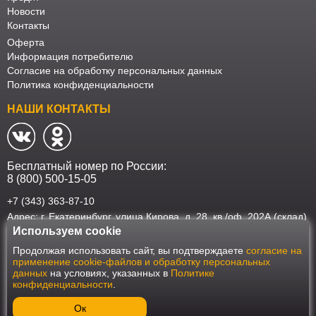
Новости
Контакты
Оферта
Информация потребителю
Согласие на обработку персональных данных
Политика конфиденциальности
НАШИ КОНТАКТЫ
Бесплатный номер по России:
8 (800) 500-15-05
+7 (343) 363-87-10
Адрес: г. Екатеринбург, улица Кирова, д. 28, кв./оф. 202А (склад)
Используем cookie
Наш интернет-магазин работает в соответствии с требованиями
Продолжая использовать сайт, вы подтверждаете
согласие на
Федерального закона от 27 июля 2006 года №152-ФЗ "О персональных
применение cookie-файлов и обработку персональных
данных". Оформить заказ на сайте Мебеласка возможно только при
данных
на условиях, указанных в
Политике
наличии согласия на обработку Ваших персональных данных. Для
конфиденциальности
.
улучшения работы сайта и его взаимодействия с пользователями мы
используем файлы cookie. Продолжая пользоваться сайтом, вы
соглашаетесь с использованием cookie.
Ок