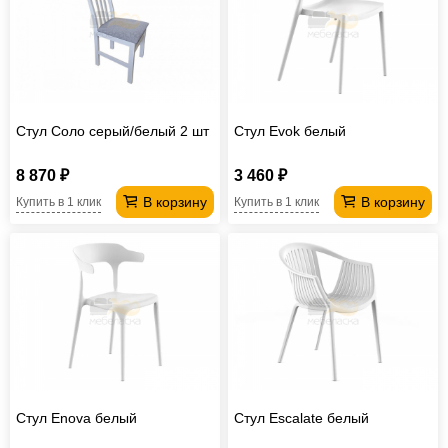
Офисная
мебель
Столы
под
Мебель
компьютер
для
Мебель
Стул Соло серый/белый 2 шт
Стул Evok белый
ванной
трансформер
Матрасы
8 870 ₽
3 460 ₽
Кресла-
В корзину
В корзину
Купить в 1 клик
Купить в 1 клик
мешки
Мебель
из
Садовая
ротанга
мебель
Косметологическое
оборудование
Стул Enova белый
Стул Escalate белый