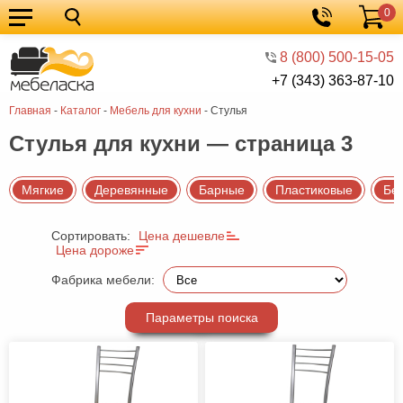
0
Кухонные
Корзина
гарнитуры
Мебель
8 (800) 500-15-05
+7 (343) 363-87-10
для
Мебель
Главная
-
Каталог
-
Мебель для кухни
-
Стулья
кухни
для
Кровати
Стулья для кухни — страница 3
спальни
Шкафы
Диваны
Мягкие
Деревянные
Барные
Пластиковые
Бе
Мягкая
Сортировать:
Цена дешевле
мебель
Детская
Цена дороже
мебель
Мебель
Фабрика мебели:
в
Мебель
Параметры поиска
гостиную
для
Столы
прихожей
Комоды