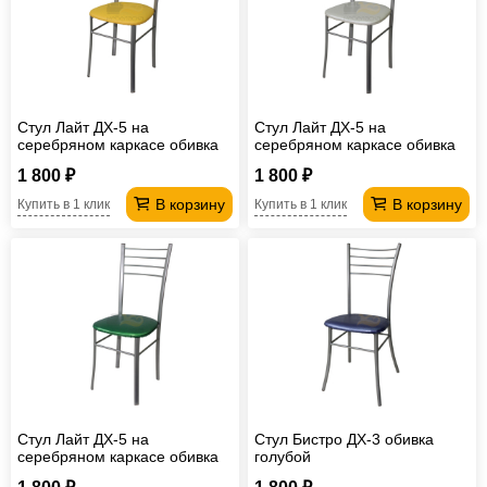
Офисная
мебель
Столы
под
Мебель
компьютер
для
Мебель
Стул Лайт ДХ-5 на
Стул Лайт ДХ-5 на
серебряном каркасе обивка
серебряном каркасе обивка
ванной
трансформер
Матрасы
желтый
жемчуг
1 800 ₽
1 800 ₽
Кресла-
В корзину
В корзину
Купить в 1 клик
Купить в 1 клик
мешки
Мебель
из
Садовая
ротанга
мебель
Косметологическое
оборудование
Стул Лайт ДХ-5 на
Стул Бистро ДХ-3 обивка
серебряном каркасе обивка
голубой
изумруд