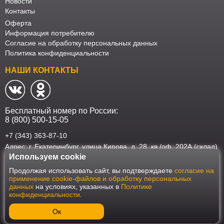
Новости
Контакты
Оферта
Информация потребителю
Согласие на обработку персональных данных
Политика конфиденциальности
НАШИ КОНТАКТЫ
Бесплатный номер по России:
8 (800) 500-15-05
+7 (343) 363-87-10
Адрес: г. Екатеринбург, улица Кирова, д. 28, кв./оф. 202А (склад)
Используем cookie
Наш интернет-магазин работает в соответствии с требованиями
Продолжая использовать сайт, вы подтверждаете
согласие на
Федерального закона от 27 июля 2006 года №152-ФЗ "О персональных
применение cookie-файлов и обработку персональных
данных". Оформить заказ на сайте Мебеласка возможно только при
данных
на условиях, указанных в
Политике
наличии согласия на обработку Ваших персональных данных. Для
конфиденциальности
.
улучшения работы сайта и его взаимодействия с пользователями мы
используем файлы cookie. Продолжая пользоваться сайтом, вы
соглашаетесь с использованием cookie.
Ок